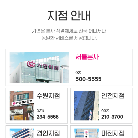
지점 안내
가연은 본사 직영체제로 전국 어디서나
동일한 서비스를 제공합니다.
서울본사
02)
500-5555
수원지점
인천지점
032)
031)
210-3700
234-5555
경인지점
대전지점