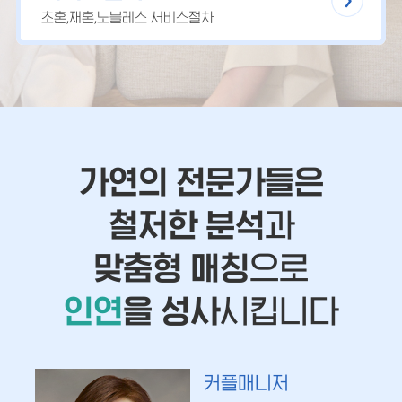
초혼,재혼,노블레스 서비스절차
가연의 전문가들은
철저한 분석
과
맞춤형 매칭
으로
인연
을 성사
시킵니다
커플매니저