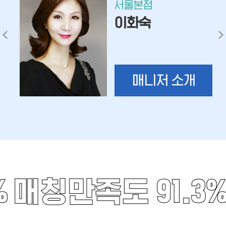
서울본점
이화숙
매니저 소개
%
매칭만족도 91.3