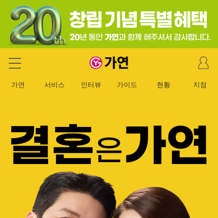
마
가연 결혼정보회사
이
페
가연
서비스
인터뷰
가이드
현황
지점
이
지