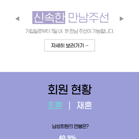
회원 현황
초혼
재혼