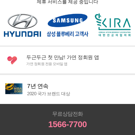
제휴 서비스를 제공 중입니다
두근두근 첫 만남! 가연 정회원 앱
가연 정회원 전용 모바일 앱
7년 연속
2020 국가 브랜드 대상
무료상담전화
1566-7700