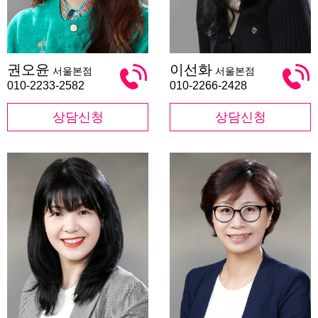
권
이
권오윤
이선화
서울본점
서울본점
오
선
윤
화
010-2233-2582
010-2266-2428
상담신청
상담신청