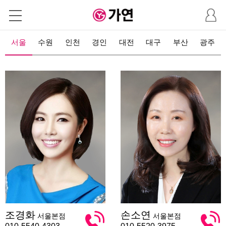
마
이
페
이
서울
수원
인천
경인
대전
대구
부산
광주
지
조
손
조경화
손소연
서울본점
서울본점
경
소
화
연