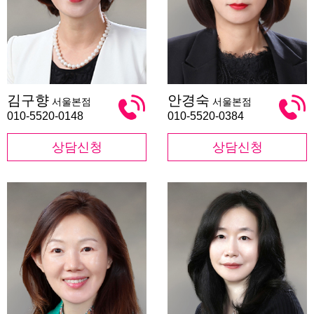
김
안
김구향
안경숙
서울본점
서울본점
구
경
향
숙
010-5520-0148
010-5520-0384
상담신청
상담신청