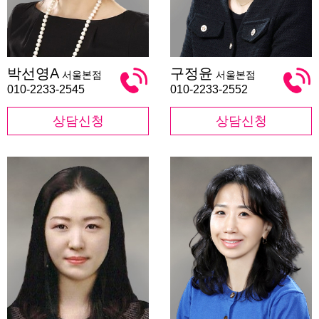
박
구
박선영A
구정윤
서울본점
서울본점
선
정
영
윤
010-2233-2545
010-2233-2552
A
상담신청
상담신청