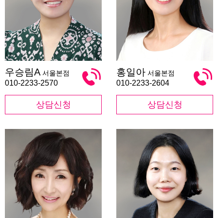
우
홍
우승림A
홍일아
서울본점
서울본점
승
일
림
아
010-2233-2570
010-2233-2604
A
상담신청
상담신청