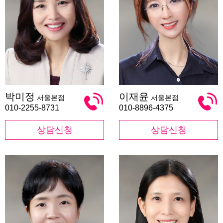
박
이
박미정
이재윤
서울본점
서울본점
미
재
정
윤
010-2255-8731
010-8896-4375
상담신청
상담신청