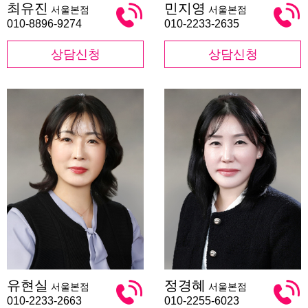
최유진
민지영
서울본점
서울본점
유
지
진
영
010-8896-9274
010-2233-2635
상담신청
상담신청
유
정
유현실
정경혜
서울본점
서울본점
현
경
실
혜
010-2233-2663
010-2255-6023