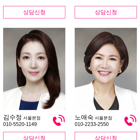
상담신청
상담신청
김
노
김수정
노애숙
서울본점
서울본점
수
애
정
숙
010-5520-1149
010-2233-2550
상담신청
상담신청