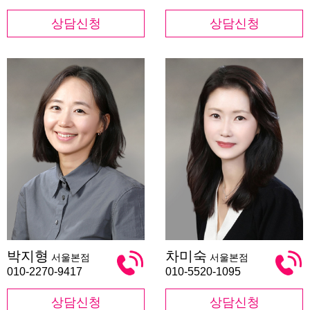
상담신청
상담신청
박
차
박지형
차미숙
서울본점
서울본점
지
미
형
숙
010-2270-9417
010-5520-1095
상담신청
상담신청