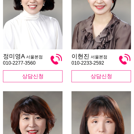
정
이
정미영A
이현진
서울본점
서울본점
미
현
영
진
010-2277-3560
010-2233-2592
A
상담신청
상담신청