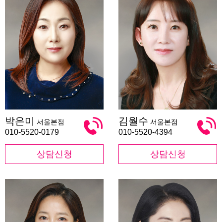
박
김
박은미
김월수
서울본점
서울본점
은
월
미
수
010-5520-0179
010-5520-4394
상담신청
상담신청