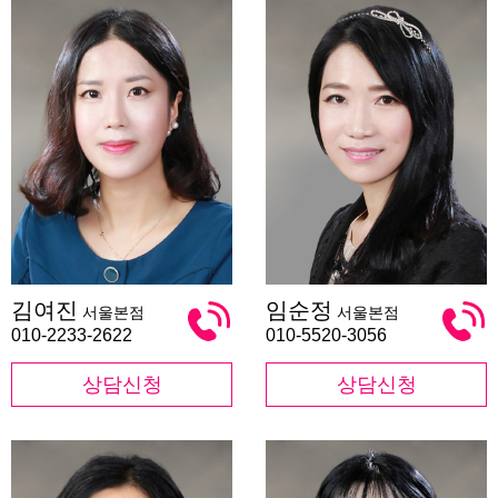
김
임
김여진
임순정
서울본점
서울본점
여
순
진
정
010-2233-2622
010-5520-3056
상담신청
상담신청