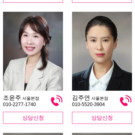
조
김
조윤주
김주연
서울본점
서울본점
윤
주
주
연
010-2277-1740
010-5520-3904
상담신청
상담신청