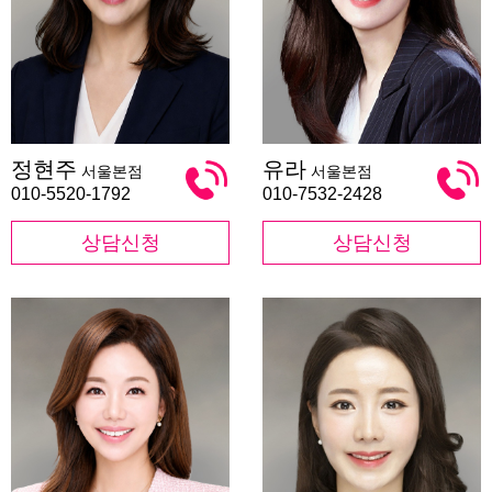
정
유
정현주
유라
서울본점
서울본점
현
라
주
010-5520-1792
010-7532-2428
상담신청
상담신청