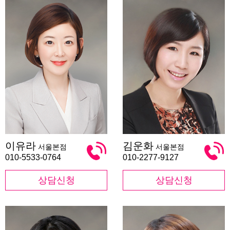
이
김
이유라
김운화
서울본점
서울본점
유
운
라
화
010-5533-0764
010-2277-9127
상담신청
상담신청