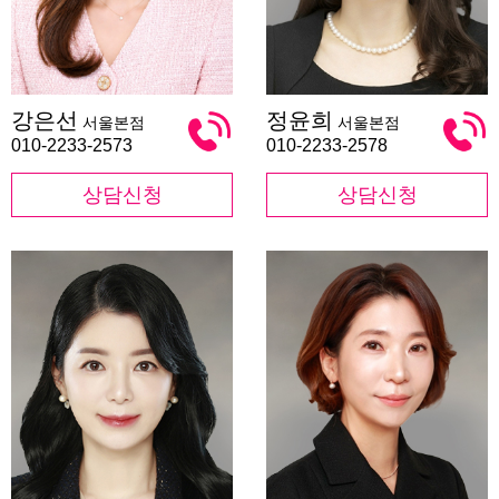
강
정
강은선
정윤희
서울본점
서울본점
은
윤
선
희
010-2233-2573
010-2233-2578
상담신청
상담신청