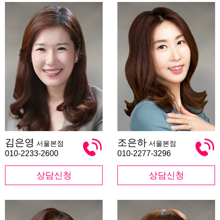
김
조
김은영
조은하
서울본점
서울본점
은
은
영
하
010-2233-2600
010-2277-3296
상담신청
상담신청