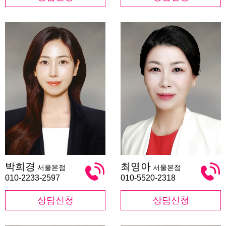
박
최
박희경
최영아
서울본점
서울본점
희
영
경
아
010-2233-2597
010-5520-2318
상담신청
상담신청