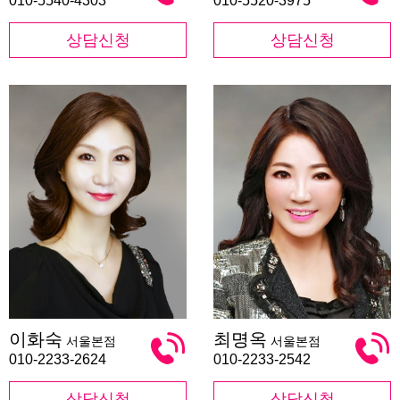
010-5540-4303
010-5520-3975
상담신청
상담신청
이
최
이화숙
최명옥
서울본점
서울본점
화
명
숙
옥
010-2233-2624
010-2233-2542
상담신청
상담신청