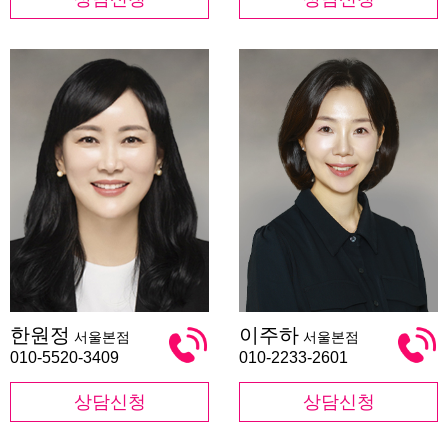
한
이
한원정
이주하
서울본점
서울본점
원
주
정
하
010-5520-3409
010-2233-2601
상담신청
상담신청