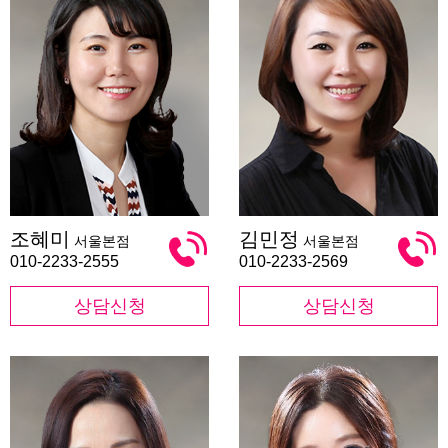
조
김
조혜미
김민정
서울본점
서울본점
혜
민
미
정
010-2233-2555
010-2233-2569
상담신청
상담신청