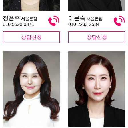
정
이
정은주
이문숙
서울본점
서울본점
은
문
주
숙
010-5520-0371
010-2233-2584
상담신청
상담신청