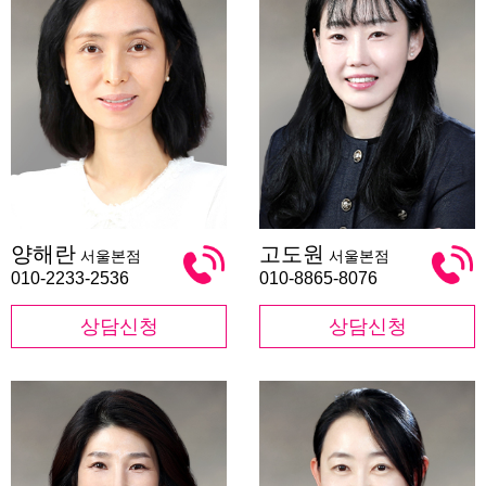
양
고
양해란
고도원
서울본점
서울본점
해
도
란
원
010-2233-2536
010-8865-8076
상담신청
상담신청