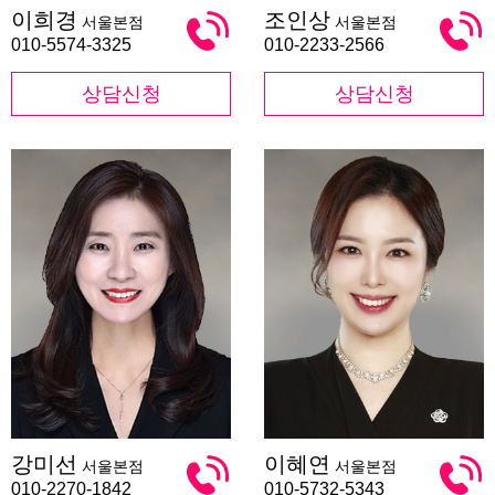
이
조
이희경
조인상
서울본점
서울본점
희
인
경
상
010-5574-3325
010-2233-2566
상담신청
상담신청
강
이
강미선
이혜연
서울본점
서울본점
미
혜
선
연
010-2270-1842
010-5732-5343