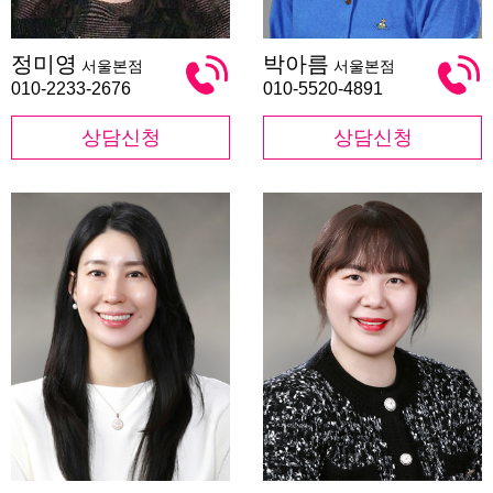
정
박
정미영
박아름
서울본점
서울본점
미
아
영
름
010-2233-2676
010-5520-4891
상담신청
상담신청
최
민