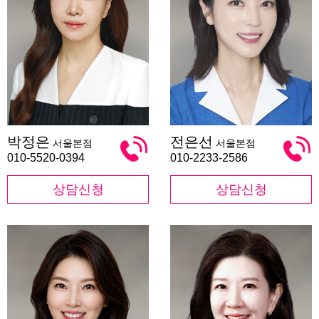
박
전
박정은
전은선
서울본점
서울본점
정
은
은
선
010-5520-0394
010-2233-2586
상담신청
상담신청