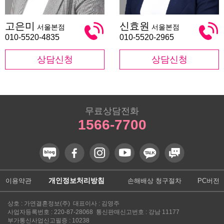
고
신
고은미
신효원
서울본점
서울본점
은
효
미
원
010-5520-4835
010-5520-2965
상담신청
상담신청
무료상담전화
1566-7700
개인정보처리방침
이용약관
손해배상 청구절차
PC버전
상호 : 가연결혼정보(주) 대표이사 : 김영주
사업자등록번호 : 220-87-28068 통신판매신고번호 : 강남 11177
부가통신사업신고필증 : 10238