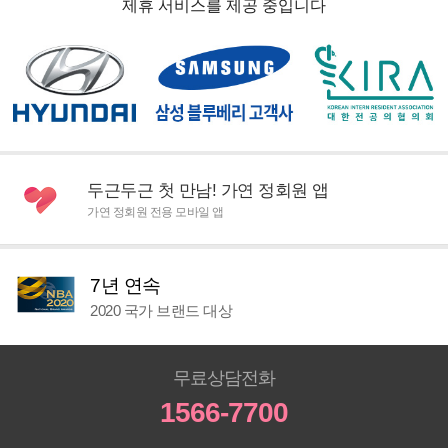
제휴 서비스를 제공 중입니다
두근두근 첫 만남! 가연 정회원 앱
가연 정회원 전용 모바일 앱
7년 연속
2020 국가 브랜드 대상
무료상담전화
1566-7700