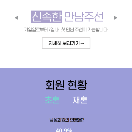
회원 현황
초혼
재혼