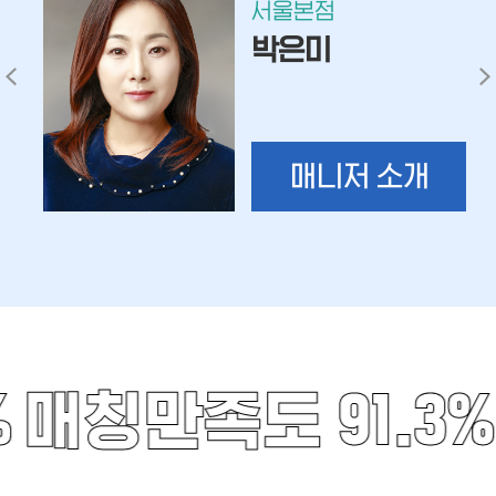
서울본점
박은미
매니저 소개
%
매칭만족도 91.3%