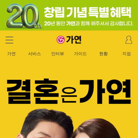
마
가연 결혼정보회사
이
페
가연
서비스
인터뷰
가이드
현황
지점
이
지