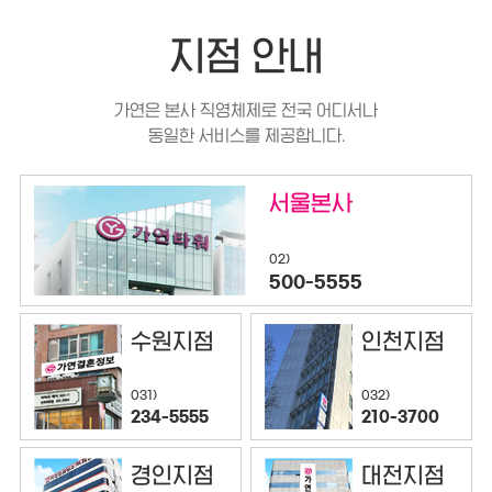
지점 안내
가연은 본사 직영체제로 전국 어디서나
동일한 서비스를 제공합니다.
서울본사
02)
500-5555
수원지점
인천지점
032)
031)
210-3700
234-5555
경인지점
대전지점