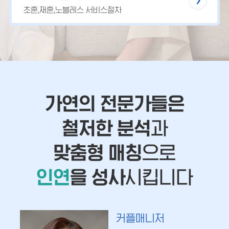
초혼,재혼,노블레스 서비스절차
가연의 전문가들은
철저한 분석
과
맞춤형 매칭
으로
인연
을 성사
시킵니다
커플매니저