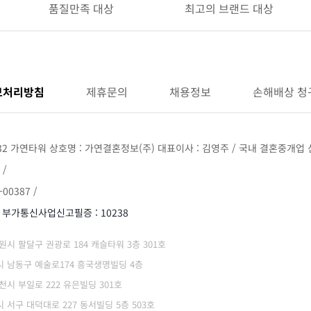
품질만족 대상
최고의 브랜드 대상
보처리방침
제휴문의
채용정보
손해배상 청
32 가연타워 상호명 : 가연결혼정보(주) 대표이사 : 김영주 / 국내 결혼중개업 신
 /
00387 /
/ 부가통신사업신고필증 : 10238
 수원시 팔달구 권광로 184 캐슬타워 3층 301호
광역시 남동구 예술로174 흥국생명빌딩 4층
부천시 부일로 222 유은빌딩 301호
역시 서구 대덕대로 227 동서빌딩 5층 503호