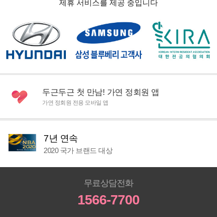
제휴 서비스를 제공 중입니다
두근두근 첫 만남! 가연 정회원 앱
가연 정회원 전용 모바일 앱
7년 연속
2020 국가 브랜드 대상
무료상담전화
1566-7700