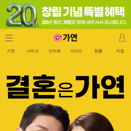
마
가연 결혼정보회사
이
페
가연
서비스
인터뷰
가이드
현황
지점
이
지