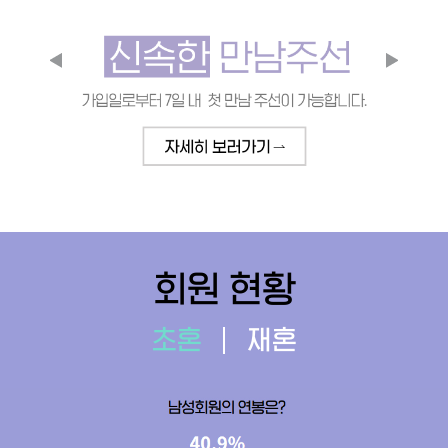
회원 현황
초혼
재혼