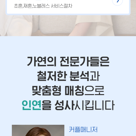
초혼,재혼,노블레스 서비스절차
가연의 전문가들은
철저한 분석
과
맞춤형 매칭
으로
인연
을 성사
시킵니다
커플매니저