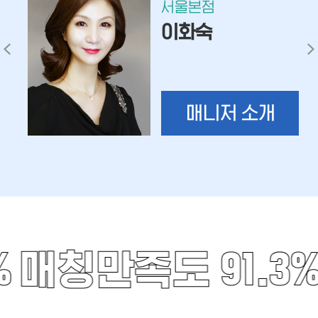
서울본점
이화숙
매니저 소개
%
매칭만족도 91.3