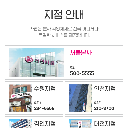
지점 안내
가연은 본사 직영체제로 전국 어디서나
동일한 서비스를 제공합니다.
서울본사
02)
500-5555
수원지점
인천지점
032)
031)
210-3700
234-5555
경인지점
대전지점