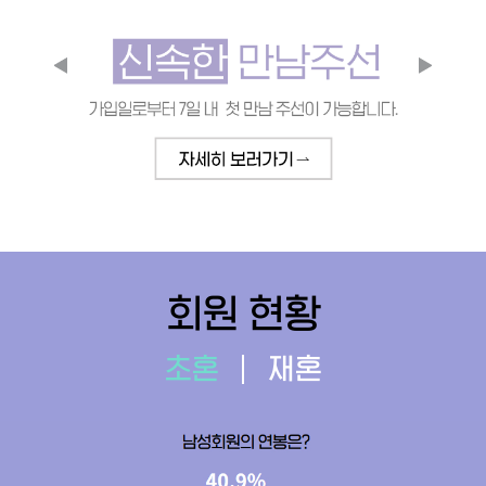
회원 현황
초혼
재혼