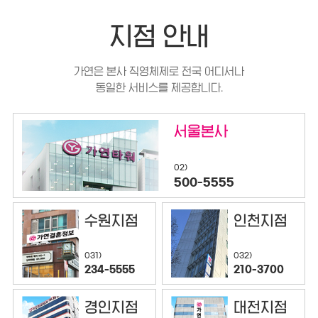
지점 안내
가연은 본사 직영체제로 전국 어디서나
동일한 서비스를 제공합니다.
서울본사
02)
500-5555
수원지점
인천지점
032)
031)
210-3700
234-5555
경인지점
대전지점