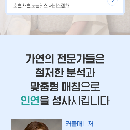
초혼,재혼,노블레스 서비스절차
가연의 전문가들은
철저한 분석
과
맞춤형 매칭
으로
인연
을 성사
시킵니다
커플매니저