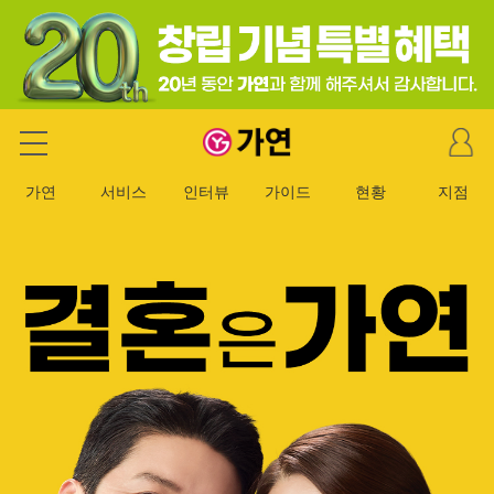
마
가연 결혼정보회사
이
페
가연
서비스
인터뷰
가이드
현황
지점
이
지