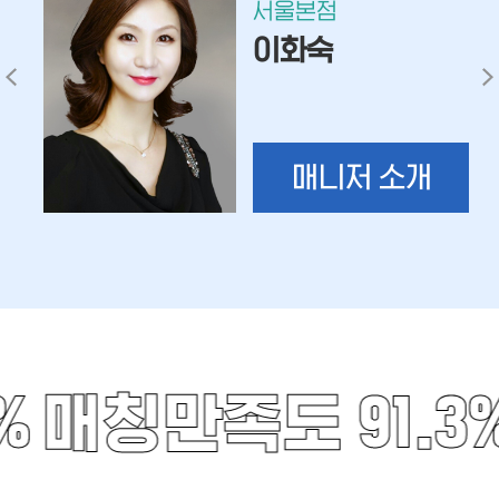
서울본점
이화숙
매니저 소개
%
매칭만족도 91.3