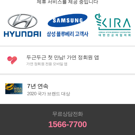
제휴 서비스를 제공 중입니다
두근두근 첫 만남! 가연 정회원 앱
가연 정회원 전용 모바일 앱
7년 연속
2020 국가 브랜드 대상
무료상담전화
1566-7700