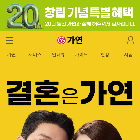
마
가연 결혼정보회사
이
페
가연
서비스
인터뷰
가이드
현황
지점
이
지