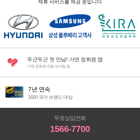
제휴 서비스를 제공 중입니다
두근두근 첫 만남! 가연 정회원 앱
가연 정회원 전용 모바일 앱
7년 연속
2020 국가 브랜드 대상
무료상담전화
1566-7700