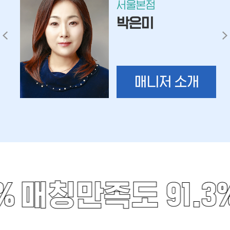
서울본점
박은미
매니저 소개
%
매칭만족도 91.3