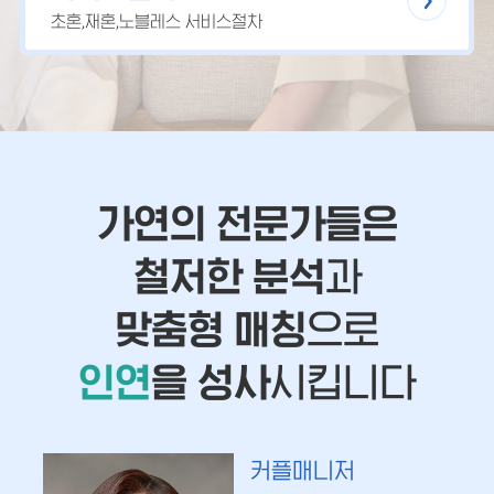
초혼,재혼,노블레스 서비스절차
가연의 전문가들은
철저한 분석
과
맞춤형 매칭
으로
인연
을 성사
시킵니다
커플매니저