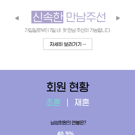
회원 현황
초혼
재혼