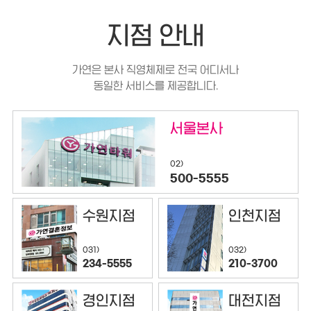
지점 안내
가연은 본사 직영체제로 전국 어디서나
동일한 서비스를 제공합니다.
서울본사
02)
500-5555
수원지점
인천지점
032)
031)
210-3700
234-5555
경인지점
대전지점