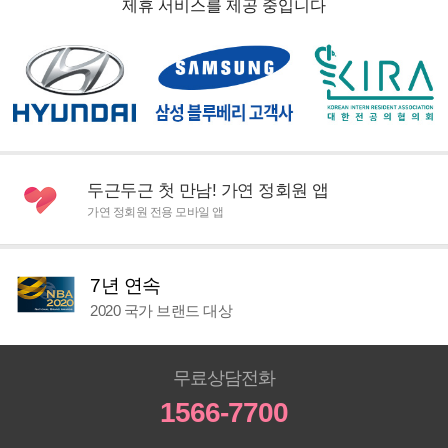
제휴 서비스를 제공 중입니다
두근두근 첫 만남! 가연 정회원 앱
가연 정회원 전용 모바일 앱
7년 연속
2020 국가 브랜드 대상
무료상담전화
1566-7700