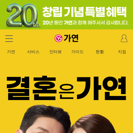
마
가연 결혼정보회사
이
페
가연
서비스
인터뷰
가이드
현황
지점
이
지