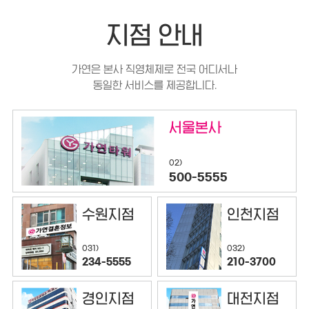
지점 안내
가연은 본사 직영체제로 전국 어디서나
동일한 서비스를 제공합니다.
서울본사
02)
500-5555
수원지점
인천지점
032)
031)
210-3700
234-5555
경인지점
대전지점