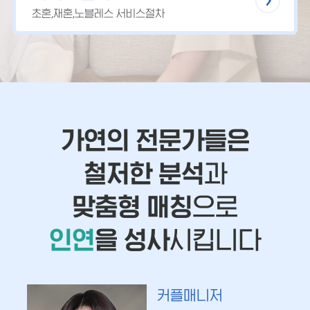
초혼,재혼,노블레스 서비스절차
가연의 전문가들은
철저한 분석
과
맞춤형 매칭
으로
인연
을 성사
시킵니다
커플매니저