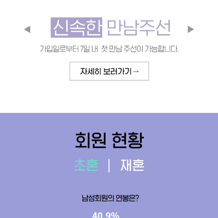
회원 현황
초혼
재혼