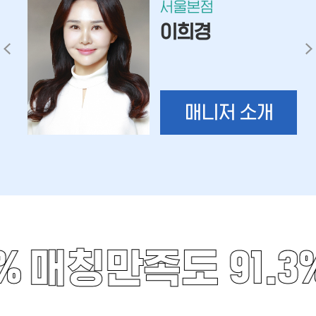
서울본점
이희경
매니저 소개
%
매칭만족도 91.3