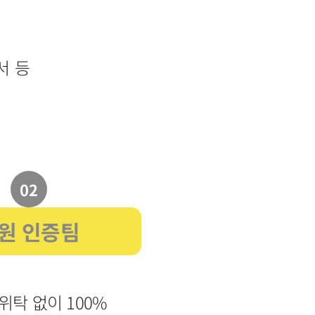
서 등
02
원 인증팀
 위탁 없이 100%