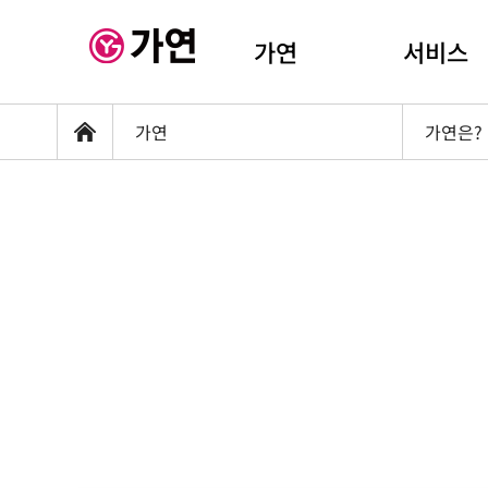
가연
서비스
가연
가연은?
홈
좌