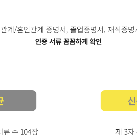
관계/혼인관계 증명서, 졸업증명서, 재직증명
인증 서류 꼼꼼하게 확인
균
신
류 수 104장
제 3자