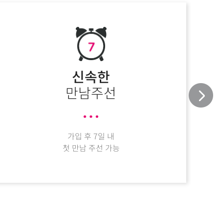
신속한
만남주선
가입 후 7일 내
첫 만남 주선 가능