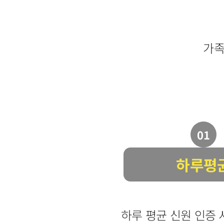
가족
01
하루평
하루 평균 신원 인증 서