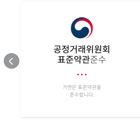
우
슬
라
이
드
배
공정거래위원회
너
표준약관
준수
가연은 표준약관을
준수합니다.