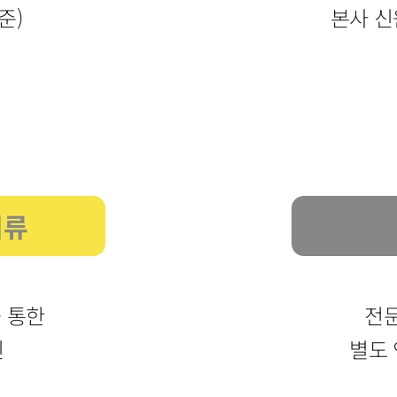
준)
본사 신
안드로이드 앱 다운로드
아이폰
서류
 통한
전
인
별도 