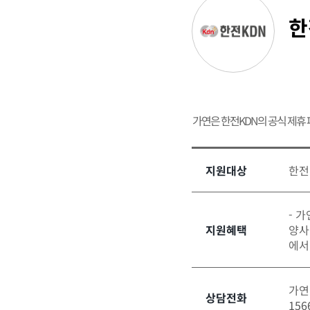
한
가연은 한전KDN의 공식 제휴
지원대상
한전
- 
지원혜택
양사
에서
가연
상담전화
156