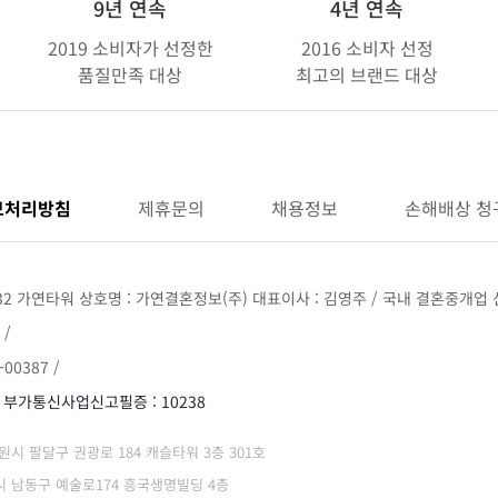
9년 연속
4년 연속
2019 소비자가 선정한
2016 소비자 선정
품질만족 대상
최고의 브랜드 대상
보처리방침
제휴문의
채용정보
손해배상 청
32 가연타워 상호명 : 가연결혼정보(주) 대표이사 : 김영주 / 국내 결혼중개업 신
 /
00387 /
/ 부가통신사업신고필증 : 10238
 수원시 팔달구 권광로 184 캐슬타워 3층 301호
광역시 남동구 예술로174 흥국생명빌딩 4층