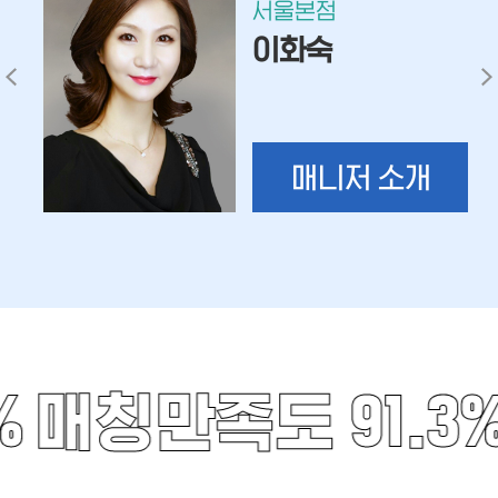
서울본점
이화숙
매니저 소개
%
매칭만족도 91.3