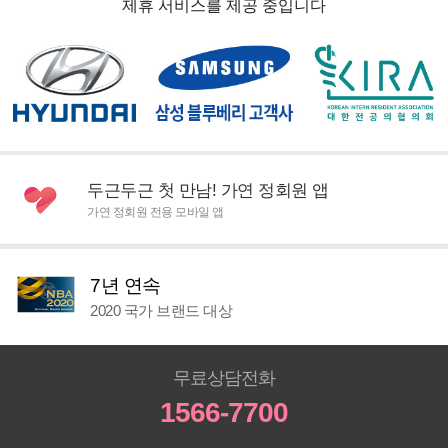
제휴 서비스를 제공 중입니다
두근두근 첫 만남! 가연 정회원 앱
가연 정회원 전용 모바일 앱
7년 연속
2020 국가 브랜드 대상
무료상담전화
1566-7700