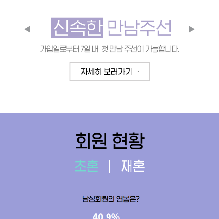
회원 현황
초혼
재혼