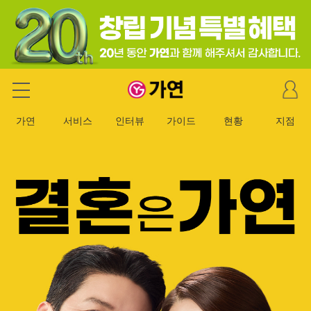
마
가연 결혼정보회사
이
페
가연
서비스
인터뷰
가이드
현황
지점
이
지