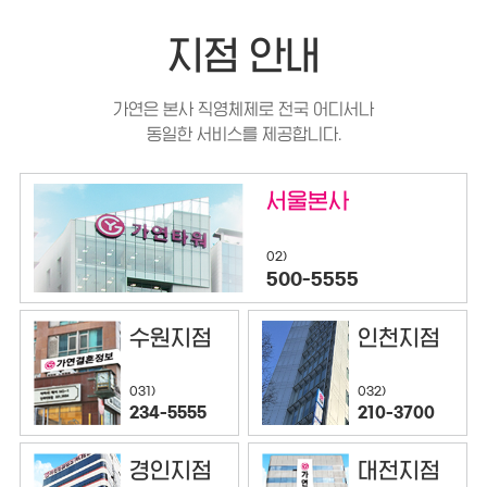
지점 안내
가연은 본사 직영체제로 전국 어디서나
동일한 서비스를 제공합니다.
서울본사
02)
500-5555
수원지점
인천지점
032)
031)
210-3700
234-5555
경인지점
대전지점