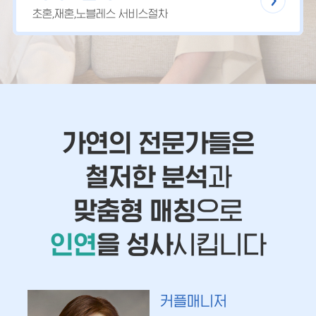
초혼,재혼,노블레스 서비스절차
가연의 전문가들은
철저한 분석
과
맞춤형 매칭
으로
인연
을 성사
시킵니다
커플매니저