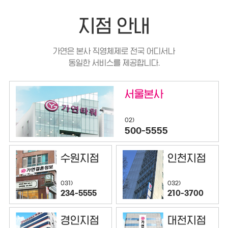
지점 안내
가연은 본사 직영체제로 전국 어디서나
동일한 서비스를 제공합니다.
서울본사
02)
500-5555
수원지점
인천지점
032)
031)
210-3700
234-5555
경인지점
대전지점