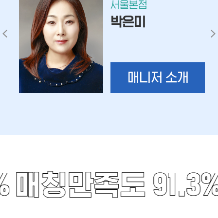
서울본점
박은미
매니저 소개
%
매칭만족도 91.3