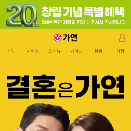
마
가연 결혼정보회사
이
페
가연
서비스
인터뷰
가이드
현황
지점
이
지