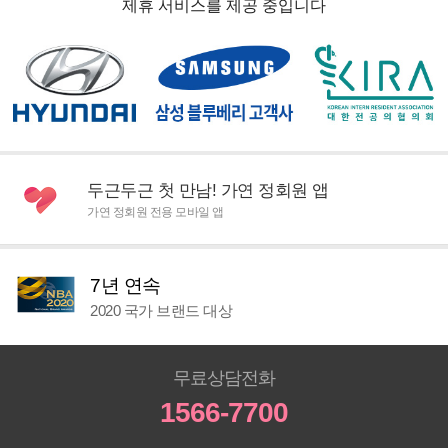
제휴 서비스를 제공 중입니다
두근두근 첫 만남! 가연 정회원 앱
가연 정회원 전용 모바일 앱
7년 연속
2020 국가 브랜드 대상
무료상담전화
1566-7700