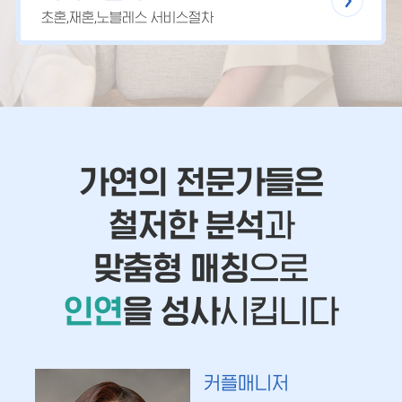
초혼,재혼,노블레스 서비스절차
가연의 전문가들은
철저한 분석
과
맞춤형 매칭
으로
인연
을 성사
시킵니다
커플매니저