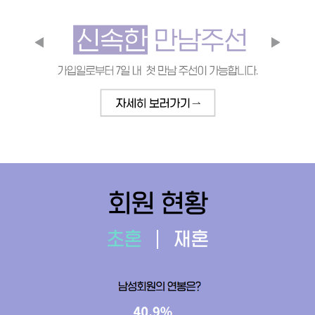
회원 현황
초혼
재혼