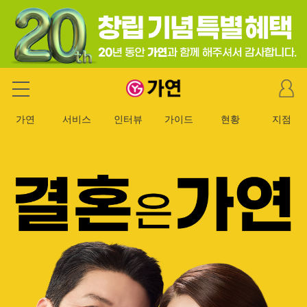
마
가연 결혼정보회사
이
페
가연
서비스
인터뷰
가이드
현황
지점
이
지