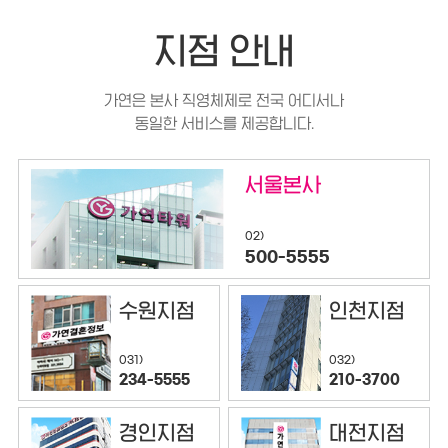
지점 안내
가연은 본사 직영체제로 전국 어디서나
동일한 서비스를 제공합니다.
서울본사
02)
500-5555
수원지점
인천지점
032)
031)
210-3700
234-5555
경인지점
대전지점