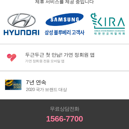
제휴 서비스를 제공 중입니다
두근두근 첫 만남! 가연 정회원 앱
가연 정회원 전용 모바일 앱
7년 연속
2020 국가 브랜드 대상
무료상담전화
1566-7700