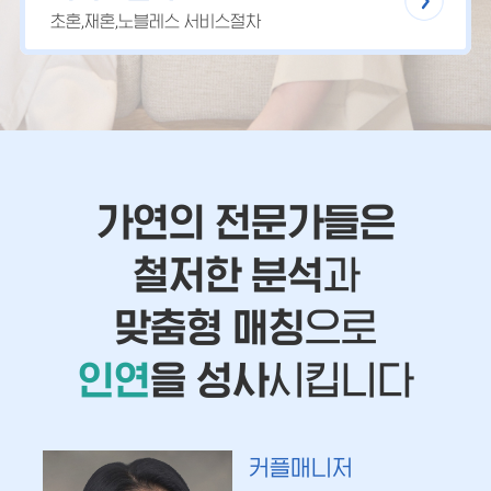
초혼,재혼,노블레스 서비스절차
가연의 전문가들은
철저한 분석
과
맞춤형 매칭
으로
인연
을 성사
시킵니다
커플매니저