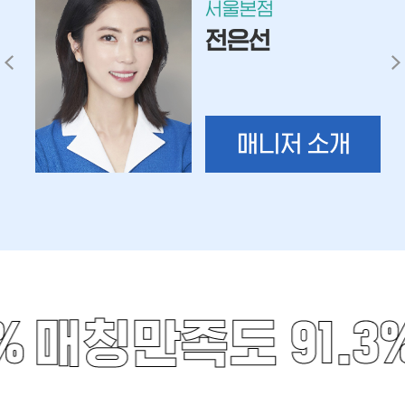
서울본점
전은선
매니저 소개
%
매칭만족도 91.3