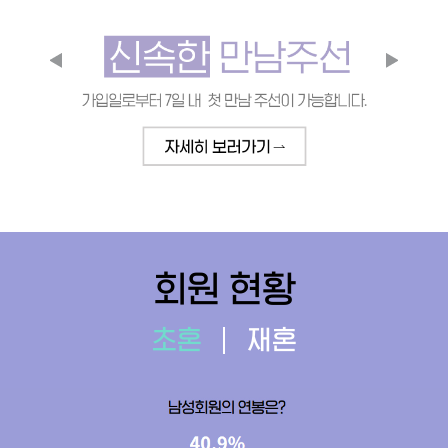
회원 현황
초혼
재혼