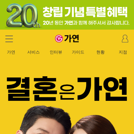
마
가연 결혼정보회사
이
페
가연
서비스
인터뷰
가이드
현황
지점
이
지