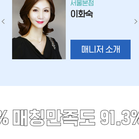
서울본점
이화숙
매니저 소개
%
매칭만족도 91.3