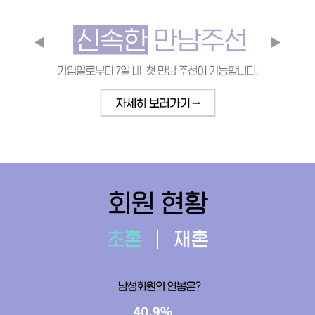
회원 현황
초혼
재혼