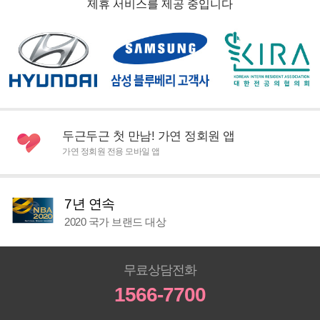
제휴 서비스를 제공 중입니다
두근두근 첫 만남! 가연 정회원 앱
가연 정회원 전용 모바일 앱
7년 연속
2020 국가 브랜드 대상
무료상담전화
1566-7700