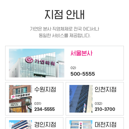
지점 안내
가연은 본사 직영체제로 전국 어디서나
동일한 서비스를 제공합니다.
서울본사
02)
500-5555
수원지점
인천지점
032)
031)
210-3700
234-5555
경인지점
대전지점