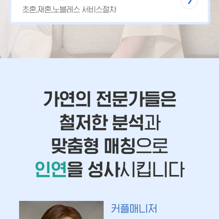
초혼,재혼,노블레스 서비스절차
가연의 전문가들은
철저한 분석
과
맞춤형 매칭
으로
인연
을 성사
시킵니다
커플매니저