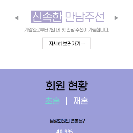
회원 현황
초혼
재혼