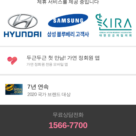
제휴 서비스를 제공 중입니다
두근두근 첫 만남! 가연 정회원 앱
가연 정회원 전용 모바일 앱
7년 연속
2020 국가 브랜드 대상
무료상담전화
1566-7700