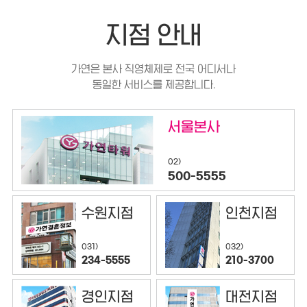
지점 안내
가연은 본사 직영체제로 전국 어디서나
동일한 서비스를 제공합니다.
서울본사
02)
500-5555
수원지점
인천지점
032)
031)
210-3700
234-5555
경인지점
대전지점