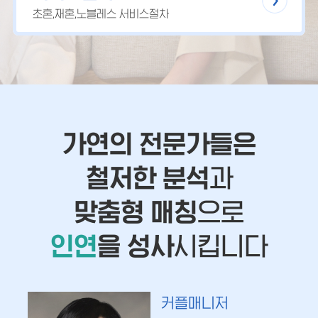
초혼,재혼,노블레스 서비스절차
가연의 전문가들은
철저한 분석
과
맞춤형 매칭
으로
인연
을 성사
시킵니다
커플매니저