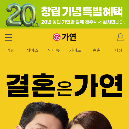
마
가연 결혼정보회사
이
페
가연
서비스
인터뷰
가이드
현황
지점
이
지