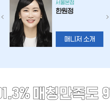
서울본점
박은미
매니저 소개
.3%
매칭만족도 91