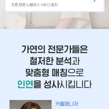
초혼,재혼,노블레스 서비스절차
가연의 전문가들은
철저한 분석
과
맞춤형 매칭
으로
인연
을 성사
시킵니다
커플매니저