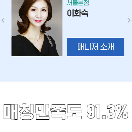
서울본점
이화숙
매니저 소개
매칭만족도 91.3%