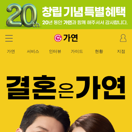
마
가연 결혼정보회사
이
페
가연
서비스
인터뷰
가이드
현황
지점
이
지