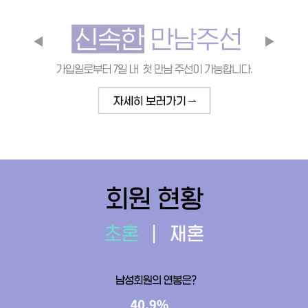
회원 현황
초혼
재혼