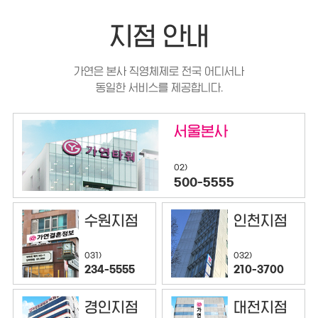
지점 안내
가연은 본사 직영체제로 전국 어디서나
동일한 서비스를 제공합니다.
서울본사
02)
500-5555
수원지점
인천지점
032)
031)
210-3700
234-5555
경인지점
대전지점