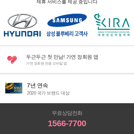
제휴 서비스를 제공 중입니다
두근두근 첫 만남! 가연 정회원 앱
가연 정회원 전용 모바일 앱
7년 연속
2020 국가 브랜드 대상
무료상담전화
1566-7700