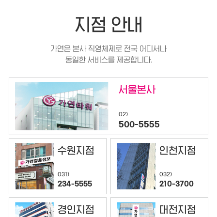
지점 안내
가연은 본사 직영체제로 전국 어디서나
동일한 서비스를 제공합니다.
서울본사
02)
500-5555
수원지점
인천지점
032)
031)
210-3700
234-5555
경인지점
대전지점