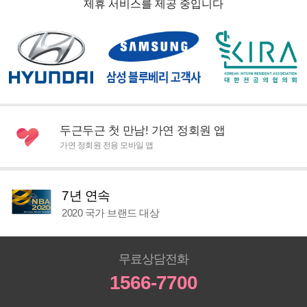
제휴 서비스를 제공 중입니다
두근두근 첫 만남! 가연 정회원 앱
가연 정회원 전용 모바일 앱
7년 연속
2020 국가 브랜드 대상
무료상담전화
1566-7700