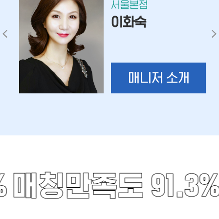
서울본점
이화숙
매니저 소개
%
매칭만족도 91.3%