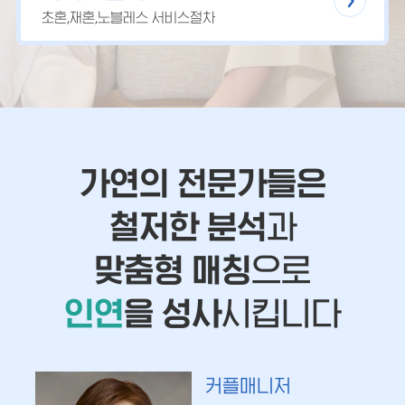
초혼,재혼,노블레스 서비스절차
가연의 전문가들은
철저한 분석
과
맞춤형 매칭
으로
인연
을 성사
시킵니다
커플매니저