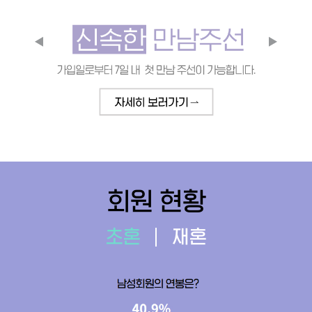
회원 현황
초혼
재혼