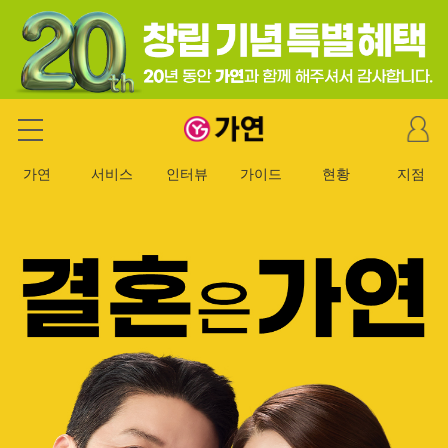
마
가연 결혼정보회사
이
페
가연
서비스
인터뷰
가이드
현황
지점
이
지