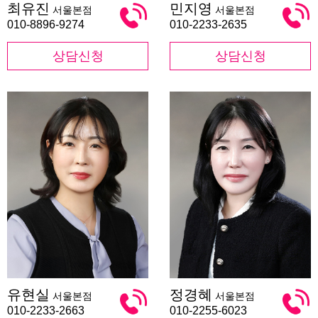
최유진
민지영
서울본점
서울본점
유
지
진
영
010-8896-9274
010-2233-2635
상담신청
상담신청
유
정
유현실
정경혜
서울본점
서울본점
현
경
실
혜
010-2233-2663
010-2255-6023