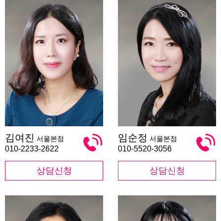
김
임
김여진
임순정
서울본점
서울본점
여
순
진
정
010-2233-2622
010-5520-3056
상담신청
상담신청