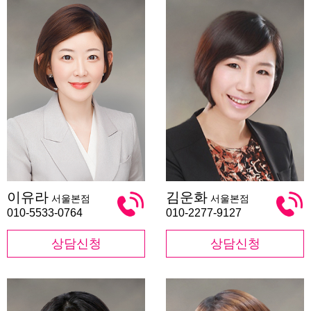
이
김
이유라
김운화
서울본점
서울본점
유
운
라
화
010-5533-0764
010-2277-9127
상담신청
상담신청