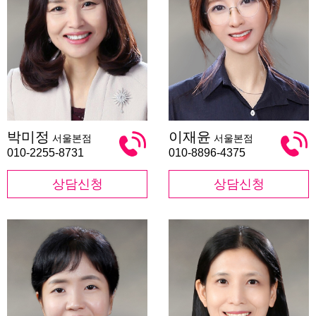
박
이
박미정
이재윤
서울본점
서울본점
미
재
정
윤
010-2255-8731
010-8896-4375
상담신청
상담신청