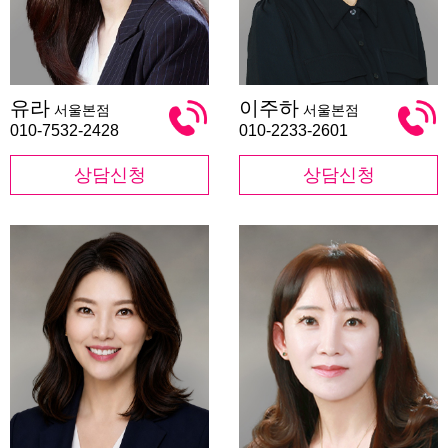
유
이
유라
이주하
서울본점
서울본점
라
주
하
010-7532-2428
010-2233-2601
상담신청
상담신청