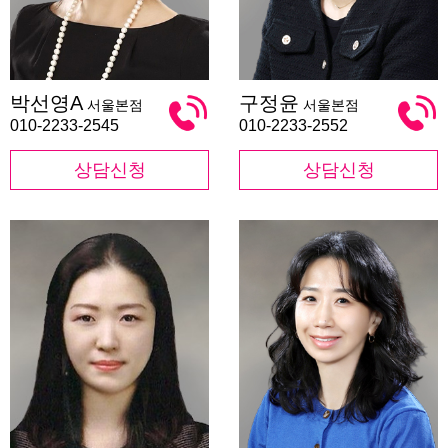
박
구
박선영A
구정윤
서울본점
서울본점
선
정
영
윤
010-2233-2545
010-2233-2552
A
상담신청
상담신청