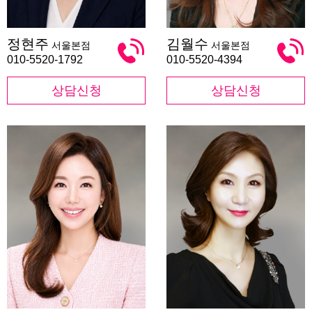
정
김
정현주
김월수
서울본점
서울본점
현
월
주
수
010-5520-1792
010-5520-4394
상담신청
상담신청