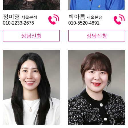
정
박
정미영
박아름
서울본점
서울본점
미
아
영
름
010-2233-2676
010-5520-4891
상담신청
상담신청
최
민