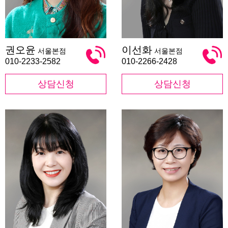
권
이
권오윤
이선화
서울본점
서울본점
오
선
윤
화
010-2233-2582
010-2266-2428
상담신청
상담신청