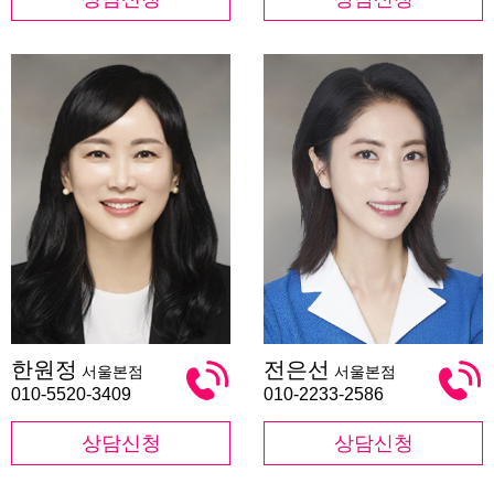
한
전
한원정
전은선
서울본점
서울본점
원
은
정
선
010-5520-3409
010-2233-2586
상담신청
상담신청