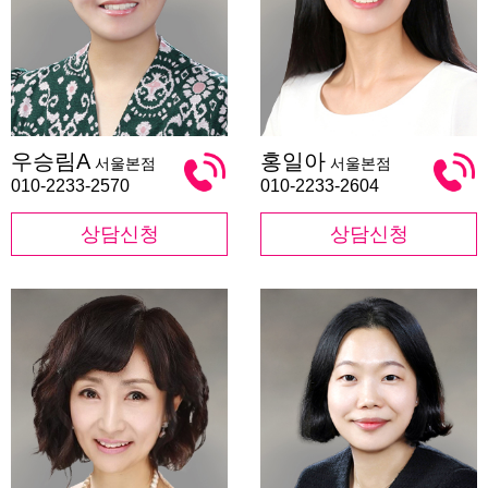
우
홍
우승림A
홍일아
서울본점
서울본점
승
일
림
아
010-2233-2570
010-2233-2604
A
상담신청
상담신청