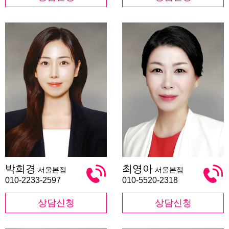
박
최
박희경
최영아
서울본점
서울본점
희
영
경
아
010-2233-2597
010-5520-2318
상담신청
상담신청