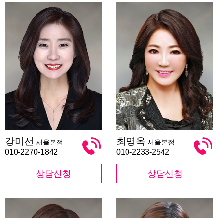
강
최
강미선
최명옥
서울본점
서울본점
미
명
선
옥
010-2270-1842
010-2233-2542
상담신청
상담신청