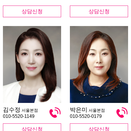
상담신청
상담신청
김
박
김수정
박은미
서울본점
서울본점
수
은
정
미
010-5520-1149
010-5520-0179
상담신청
상담신청