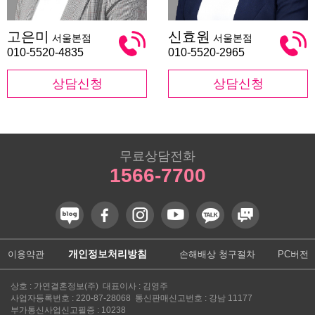
고
신
고은미
신효원
서울본점
서울본점
은
효
미
원
010-5520-4835
010-5520-2965
상담신청
상담신청
무료상담전화
1566-7700
개인정보처리방침
이용약관
손해배상 청구절차
PC버전
상호 : 가연결혼정보(주) 대표이사 : 김영주
사업자등록번호 : 220-87-28068 통신판매신고번호 : 강남 11177
부가통신사업신고필증 : 10238