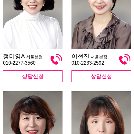
정
이
정미영A
이현진
서울본점
서울본점
미
현
영
진
010-2277-3560
010-2233-2592
A
상담신청
상담신청