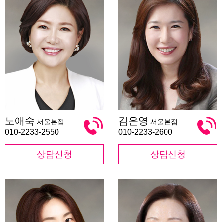
노
김
노애숙
김은영
서울본점
서울본점
애
은
숙
영
010-2233-2550
010-2233-2600
상담신청
상담신청