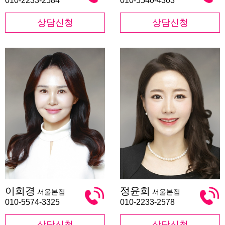
010-2233-2584
010-5540-4303
상담신청
상담신청
이
정
이희경
정윤희
서울본점
서울본점
희
윤
경
희
010-5574-3325
010-2233-2578
상담신청
상담신청