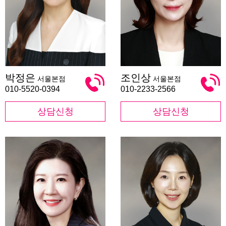
박
조
박정은
조인상
서울본점
서울본점
정
인
은
상
010-5520-0394
010-2233-2566
상담신청
상담신청