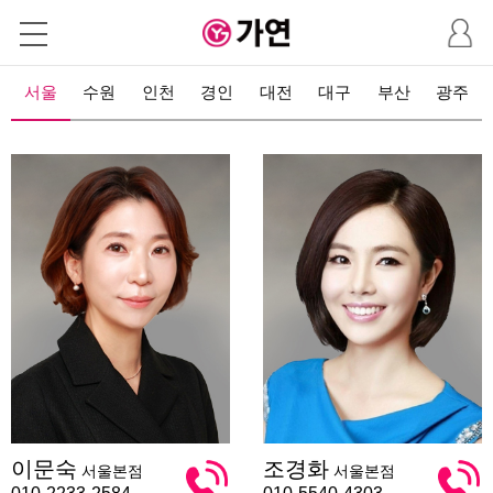
마
이
페
이
서울
수원
인천
경인
대전
대구
부산
광주
지
이
조
이문숙
조경화
서울본점
서울본점
문
경
숙
화