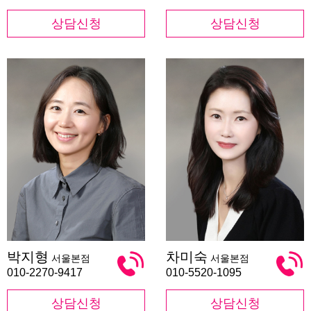
상담신청
상담신청
박
차
박지형
차미숙
서울본점
서울본점
지
미
형
숙
010-2270-9417
010-5520-1095
상담신청
상담신청