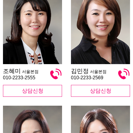
조
김
조혜미
김민정
서울본점
서울본점
혜
민
미
정
010-2233-2555
010-2233-2569
상담신청
상담신청