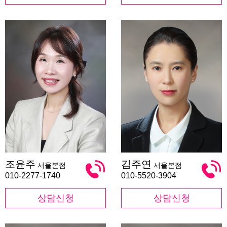
조
김
조윤주
김주연
서울본점
서울본점
윤
주
주
연
010-2277-1740
010-5520-3904
상담신청
상담신청