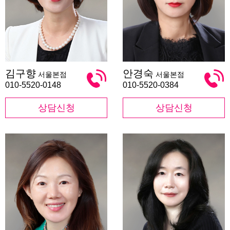
김
안
김구향
안경숙
서울본점
서울본점
구
경
향
숙
010-5520-0148
010-5520-0384
상담신청
상담신청