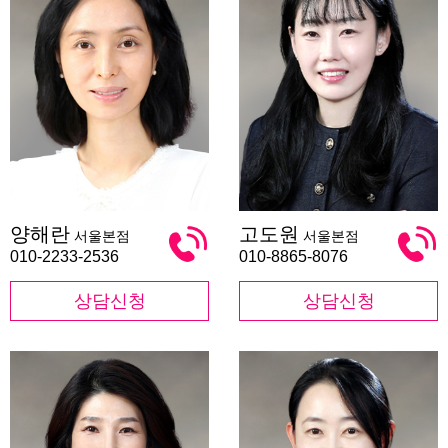
양
고
양해란
고도원
서울본점
서울본점
해
도
란
원
010-2233-2536
010-8865-8076
상담신청
상담신청