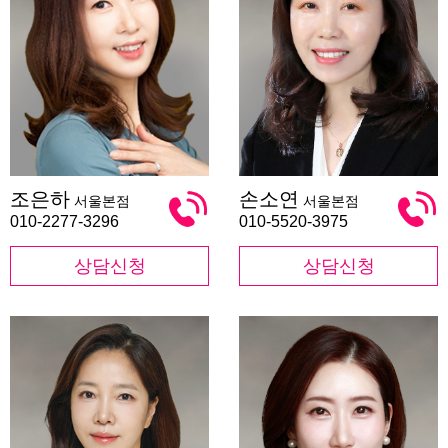
조
손
조은하
손소연
서울본점
서울본점
은
소
하
연
010-2277-3296
010-5520-3975
상담신청
상담신청