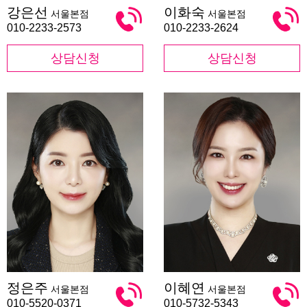
강
이
강은선
이화숙
서울본점
서울본점
은
화
선
숙
010-2233-2573
010-2233-2624
상담신청
상담신청
정
이
정은주
이혜연
서울본점
서울본점
은
혜
주
연
010-5520-0371
010-5732-5343