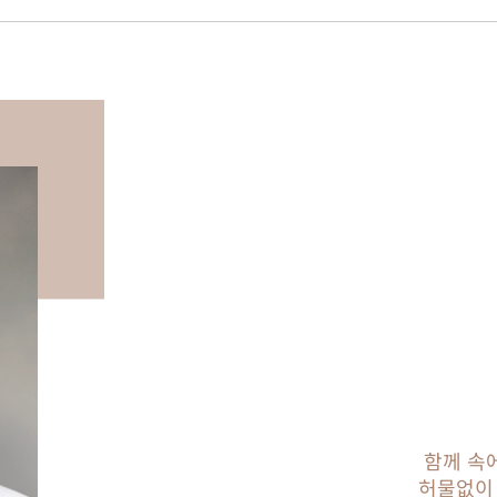
함께 속
허물없이 