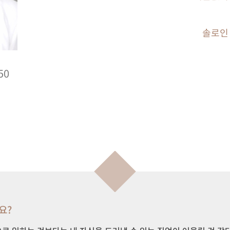
솔로인
50
요?