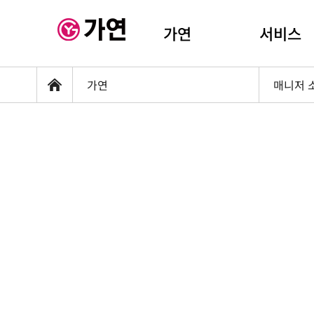
가연
서비스
가연
매니저 
홈