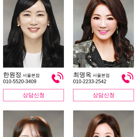
한
최
한원정
최명옥
서울본점
서울본점
원
명
정
옥
010-5520-3409
010-2233-2542
상담신청
상담신청