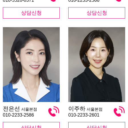
010-5520-0371
010-2233-2566
상담신청
상담신청
전
이
전은선
이주하
서울본점
서울본점
은
주
선
하
010-2233-2586
010-2233-2601
상담신청
상담신청