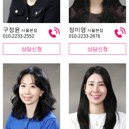
구
정
구정윤
정미영
서울본점
서울본점
정
미
윤
영
010-2233-2552
010-2233-2676
상담신청
상담신청