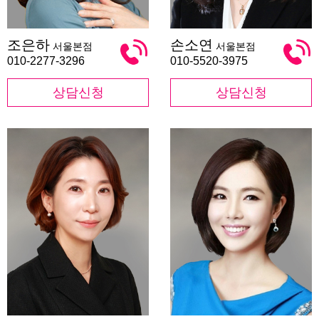
조
손
조은하
손소연
서울본점
서울본점
은
소
하
연
010-2277-3296
010-5520-3975
상담신청
상담신청