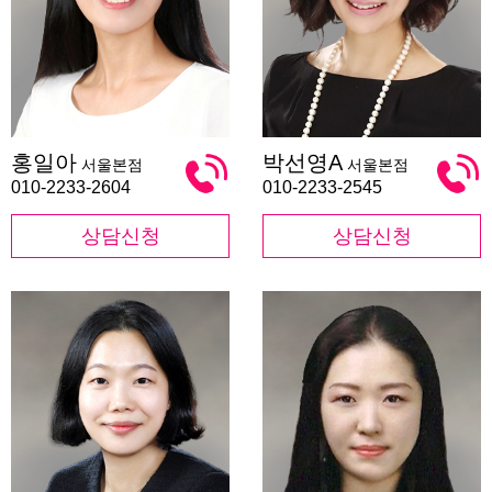
홍
박
홍일아
박선영A
서울본점
서울본점
일
선
아
영
010-2233-2604
010-2233-2545
A
상담신청
상담신청