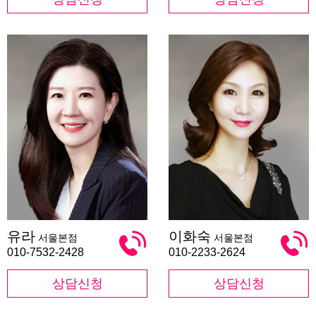
유
이
유라
이화숙
서울본점
서울본점
라
화
숙
010-7532-2428
010-2233-2624
상담신청
상담신청