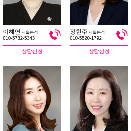
이
정
이혜연
정현주
서울본점
서울본점
혜
현
연
주
010-5732-5343
010-5520-1792
상담신청
상담신청