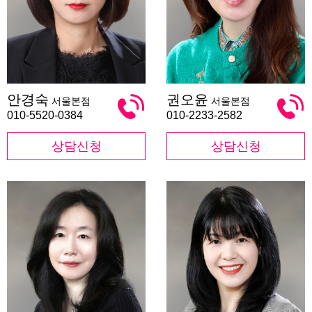
안
권
안경숙
권오윤
서울본점
서울본점
경
오
숙
윤
010-5520-0384
010-2233-2582
상담신청
상담신청