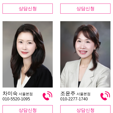
상담신청
상담신청
차
조
차미숙
조윤주
서울본점
서울본점
미
윤
숙
주
010-5520-1095
010-2277-1740
상담신청
상담신청