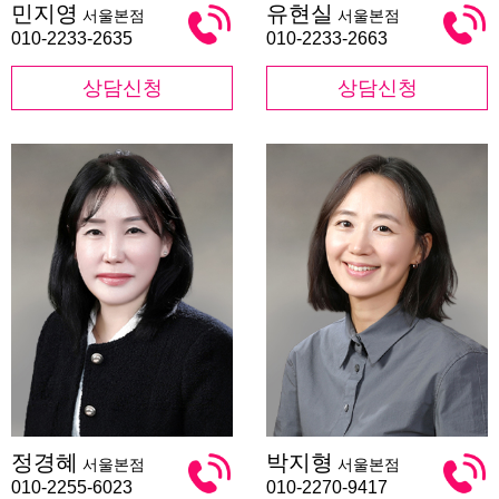
민지영
유현실
서울본점
서울본점
지
현
영
실
010-2233-2635
010-2233-2663
상담신청
상담신청
정
박
정경혜
박지형
서울본점
서울본점
경
지
혜
형
010-2255-6023
010-2270-9417