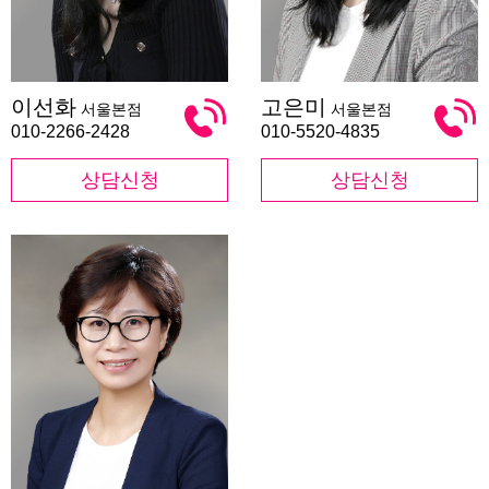
이
고
이선화
고은미
서울본점
서울본점
선
은
화
미
010-2266-2428
010-5520-4835
상담신청
상담신청