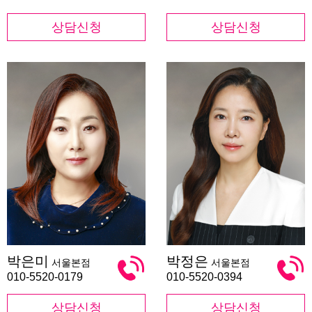
상담신청
상담신청
박
박
박은미
박정은
서울본점
서울본점
은
정
미
은
010-5520-0179
010-5520-0394
상담신청
상담신청