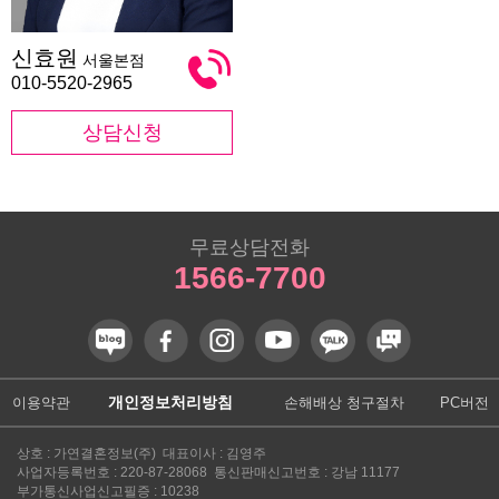
신
신효원
서울본점
효
원
010-5520-2965
상담신청
무료상담전화
1566-7700
개인정보처리방침
이용약관
손해배상 청구절차
PC버전
상호 : 가연결혼정보(주) 대표이사 : 김영주
사업자등록번호 : 220-87-28068 통신판매신고번호 : 강남 11177
부가통신사업신고필증 : 10238