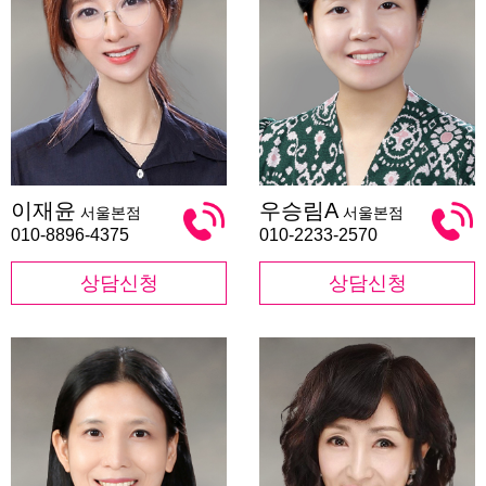
이
우
이재윤
우승림A
서울본점
서울본점
재
승
윤
림
010-8896-4375
010-2233-2570
A
상담신청
상담신청