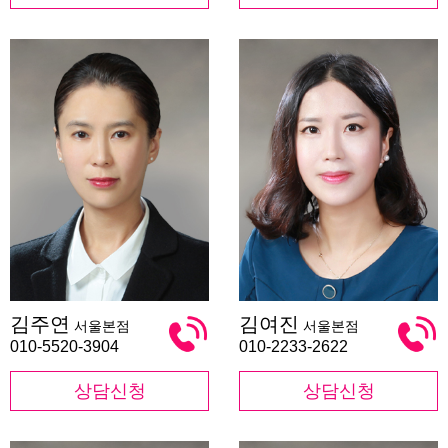
김
김
김주연
김여진
서울본점
서울본점
주
여
연
진
010-5520-3904
010-2233-2622
상담신청
상담신청