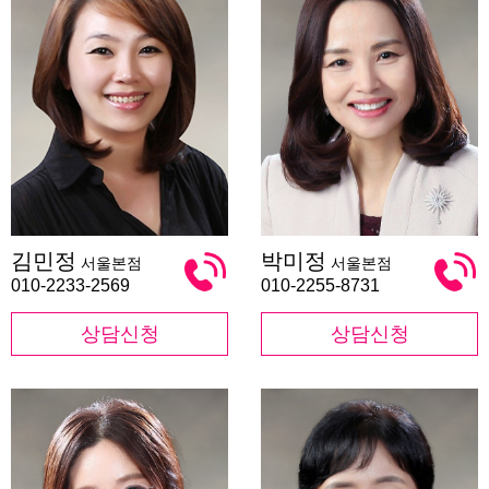
김
박
김민정
박미정
서울본점
서울본점
민
미
정
정
010-2233-2569
010-2255-8731
상담신청
상담신청