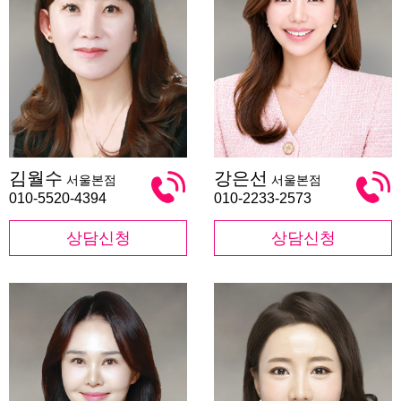
김
강
김월수
강은선
서울본점
서울본점
월
은
수
선
010-5520-4394
010-2233-2573
상담신청
상담신청