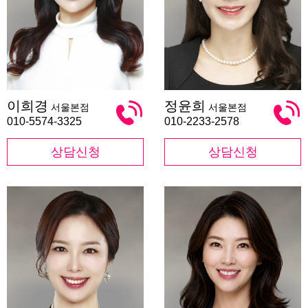
이
정
이희경
정윤희
서울본점
서울본점
희
윤
경
희
010-5574-3325
010-2233-2578
상담신청
상담신청