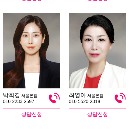
박
최
박희경
최영아
서울본점
서울본점
희
영
경
아
010-2233-2597
010-5520-2318
상담신청
상담신청