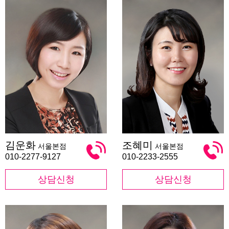
김
조
김운화
조혜미
서울본점
서울본점
운
혜
화
미
010-2277-9127
010-2233-2555
상담신청
상담신청