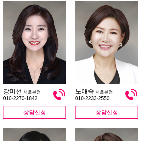
강
노
강미선
노애숙
서울본점
서울본점
미
애
선
숙
010-2270-1842
010-2233-2550
상담신청
상담신청