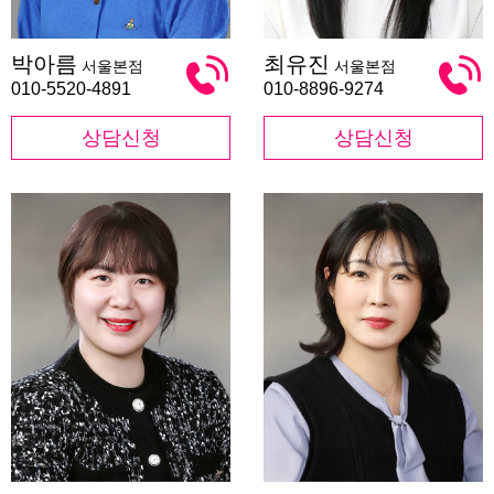
박
최
박아름
최유진
서울본점
서울본점
아
유
름
진
010-5520-4891
010-8896-9274
상담신청
상담신청
민
유