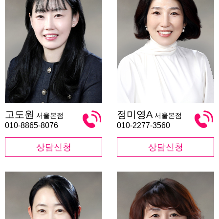
고
정
고도원
정미영A
서울본점
서울본점
도
미
원
영
010-8865-8076
010-2277-3560
A
상담신청
상담신청