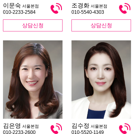
이
조
이문숙
조경화
서울본점
서울본점
문
경
숙
화
010-2233-2584
010-5540-4303
상담신청
상담신청
김
김
김은영
김수정
서울본점
서울본점
은
수
영
정
010-2233-2600
010-5520-1149