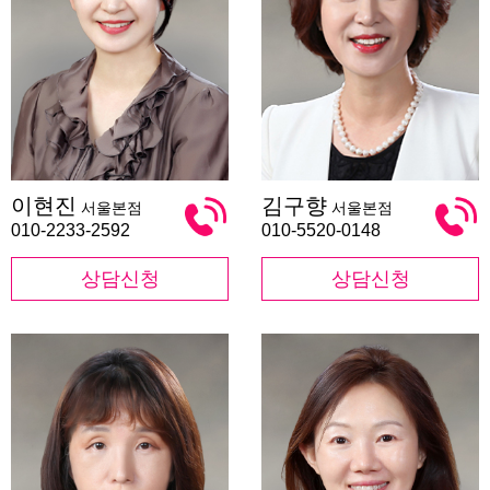
이
김
이현진
김구향
서울본점
서울본점
현
구
진
향
010-2233-2592
010-5520-0148
상담신청
상담신청