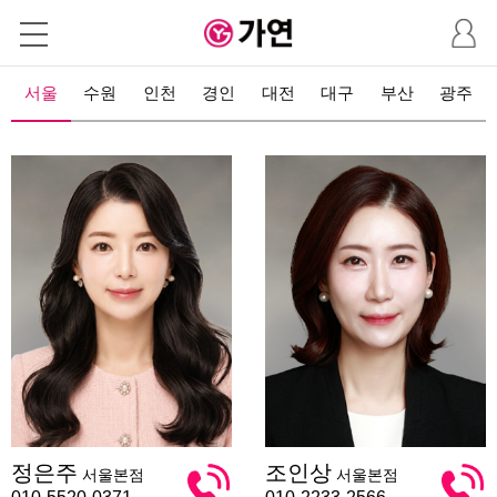
마
이
페
이
서울
수원
인천
경인
대전
대구
부산
광주
지
정
조
정은주
조인상
서울본점
서울본점
은
인
주
상