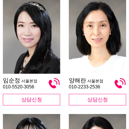
임
양
임순정
양해란
서울본점
서울본점
순
해
정
란
010-5520-3056
010-2233-2536
상담신청
상담신청