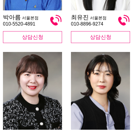
박
최
박아름
최유진
서울본점
서울본점
아
유
름
진
010-5520-4891
010-8896-9274
상담신청
상담신청
민
유