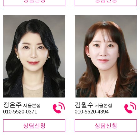
정
김
정은주
김월수
서울본점
서울본점
은
월
주
수
010-5520-0371
010-5520-4394
상담신청
상담신청