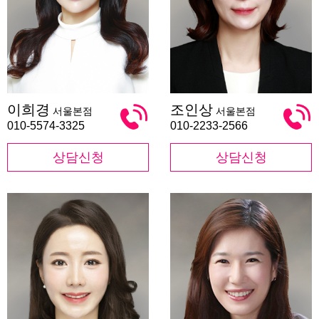
이
조
이희경
조인상
서울본점
서울본점
희
인
경
상
010-5574-3325
010-2233-2566
상담신청
상담신청