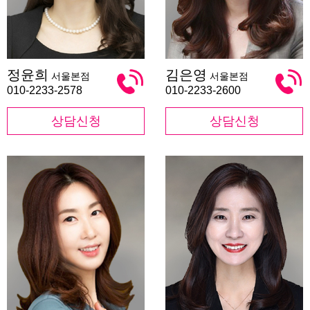
정
김
정윤희
김은영
서울본점
서울본점
윤
은
희
영
010-2233-2578
010-2233-2600
상담신청
상담신청