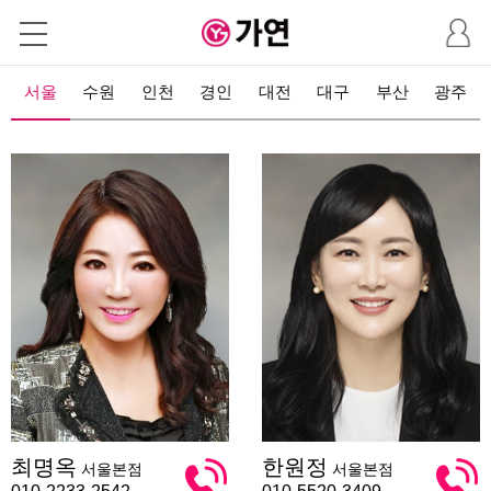
마
이
페
이
서울
수원
인천
경인
대전
대구
부산
광주
지
최
한
최명옥
한원정
서울본점
서울본점
명
원
옥
정