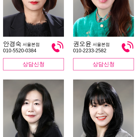
안
권
안경숙
권오윤
서울본점
서울본점
경
오
숙
윤
010-5520-0384
010-2233-2582
상담신청
상담신청