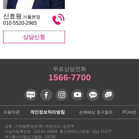
신
신효원
서울본점
효
원
010-5520-2965
상담신청
무료상담전화
1566-7700
개인정보처리방침
이용약관
손해배상 청구절차
PC버전
상호 : 가연결혼정보(주) 대표이사 : 김영주
사업자등록번호 : 220-87-28068 통신판매신고번호 : 강남 11177
부가통신사업신고필증 : 10238