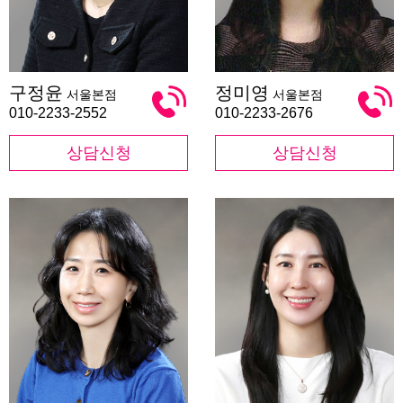
구
정
구정윤
정미영
서울본점
서울본점
정
미
윤
영
010-2233-2552
010-2233-2676
상담신청
상담신청