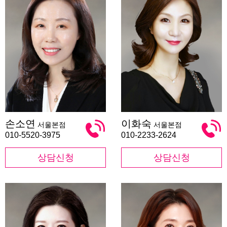
손
이
손소연
이화숙
서울본점
서울본점
소
화
연
숙
010-5520-3975
010-2233-2624
상담신청
상담신청