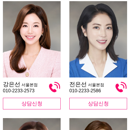
강
전
강은선
전은선
서울본점
서울본점
은
은
선
선
010-2233-2573
010-2233-2586
상담신청
상담신청