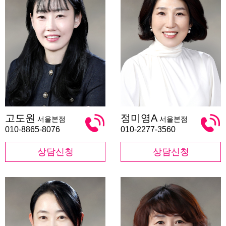
고
정
고도원
정미영A
서울본점
서울본점
도
미
원
영
010-8865-8076
010-2277-3560
A
상담신청
상담신청