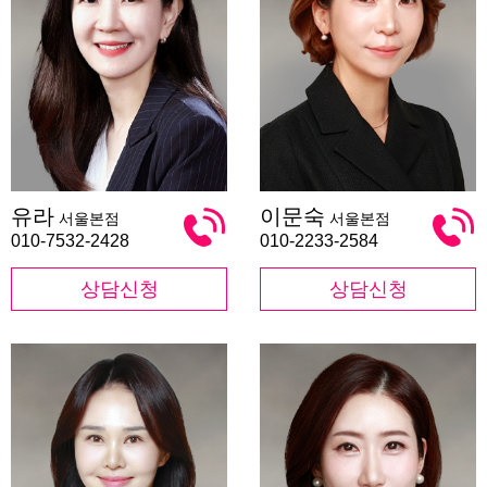
유
이
유라
이문숙
서울본점
서울본점
라
문
숙
010-7532-2428
010-2233-2584
상담신청
상담신청