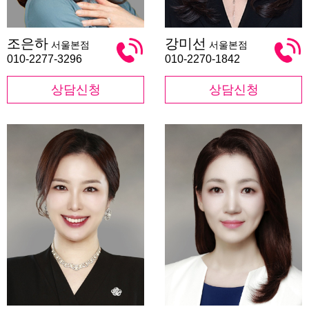
조
강
조은하
강미선
서울본점
서울본점
은
미
하
선
010-2277-3296
010-2270-1842
상담신청
상담신청