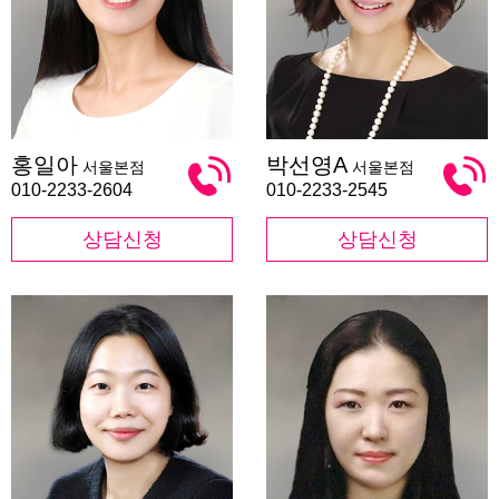
홍
박
홍일아
박선영A
서울본점
서울본점
일
선
아
영
010-2233-2604
010-2233-2545
A
상담신청
상담신청