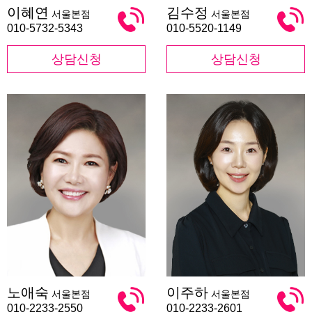
이
김
이혜연
김수정
서울본점
서울본점
혜
수
연
정
010-5732-5343
010-5520-1149
상담신청
상담신청
노
이
노애숙
이주하
서울본점
서울본점
애
주
숙
하
010-2233-2550
010-2233-2601