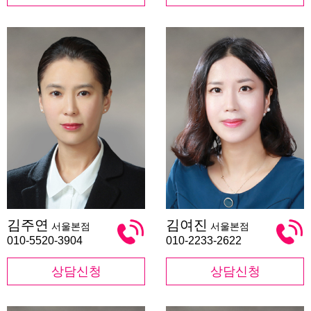
김
김
김주연
김여진
서울본점
서울본점
주
여
연
진
010-5520-3904
010-2233-2622
상담신청
상담신청