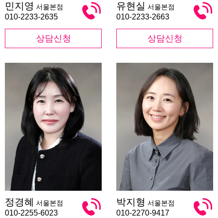
민지영
유현실
서울본점
서울본점
지
현
영
실
010-2233-2635
010-2233-2663
상담신청
상담신청
정
박
정경혜
박지형
서울본점
서울본점
경
지
혜
형
010-2255-6023
010-2270-9417