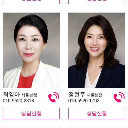
최
정
최영아
정현주
서울본점
서울본점
영
현
아
주
010-5520-2318
010-5520-1792
상담신청
상담신청