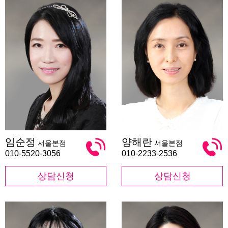
임
양
임순정
양해란
서울본점
서울본점
순
해
정
란
010-5520-3056
010-2233-2536
상담신청
상담신청