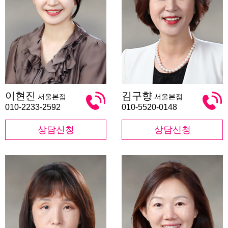
이
김
이현진
김구향
서울본점
서울본점
현
구
진
향
010-2233-2592
010-5520-0148
상담신청
상담신청