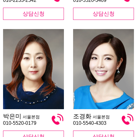
010-2233-2542
010-5520-3409
상담신청
상담신청
박
조
박은미
조경화
서울본점
서울본점
은
경
미
화
010-5520-0179
010-5540-4303
상담신청
상담신청