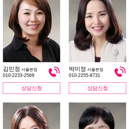
김
박
김민정
박미정
서울본점
서울본점
민
미
정
정
010-2233-2569
010-2255-8731
상담신청
상담신청