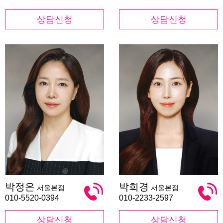
상담신청
상담신청
박
박
박정은
박희경
서울본점
서울본점
정
희
은
경
010-5520-0394
010-2233-2597
상담신청
상담신청