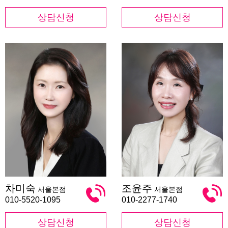
상담신청
상담신청
차
조
차미숙
조윤주
서울본점
서울본점
미
윤
숙
주
010-5520-1095
010-2277-1740
상담신청
상담신청