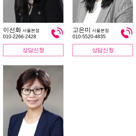
이
고
이선화
고은미
서울본점
서울본점
선
은
화
미
010-2266-2428
010-5520-4835
상담신청
상담신청