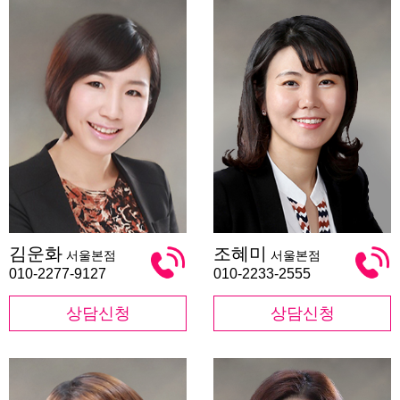
김
조
김운화
조혜미
서울본점
서울본점
운
혜
화
미
010-2277-9127
010-2233-2555
상담신청
상담신청