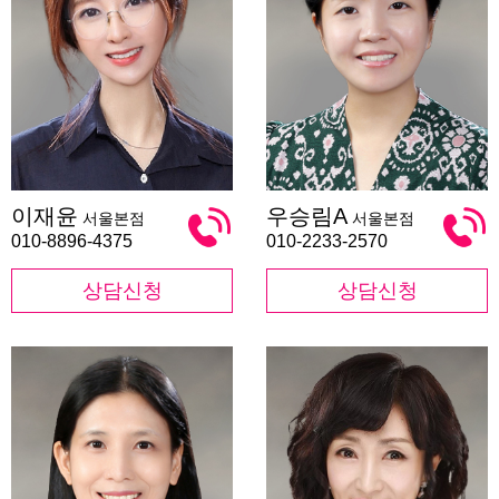
이
우
이재윤
우승림A
서울본점
서울본점
재
승
윤
림
010-8896-4375
010-2233-2570
A
상담신청
상담신청