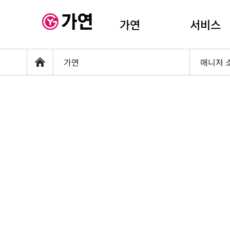
가연
서비스
가연
매니저 
홈