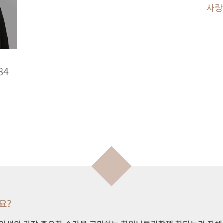
사랑
84
요?