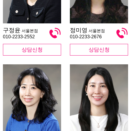
구
정
구정윤
정미영
서울본점
서울본점
정
미
윤
영
010-2233-2552
010-2233-2676
상담신청
상담신청