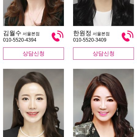
김
한
김월수
한원정
서울본점
서울본점
월
원
수
정
010-5520-4394
010-5520-3409
상담신청
상담신청