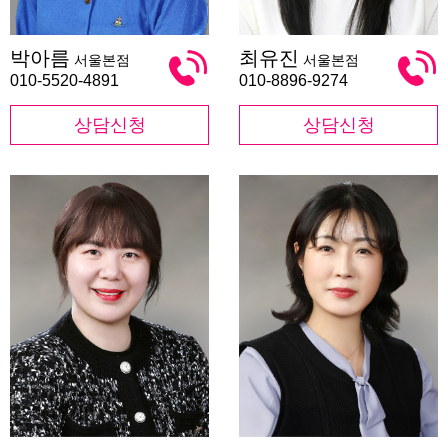
박
최
박아름
최유진
서울본점
서울본점
아
유
름
진
010-5520-4891
010-8896-9274
상담신청
상담신청
민
유