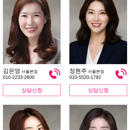
김
정
김은영
정현주
서울본점
서울본점
은
현
영
주
010-2233-2600
010-5520-1792
상담신청
상담신청