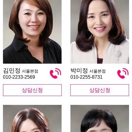
김
박
김민정
박미정
서울본점
서울본점
민
미
정
정
010-2233-2569
010-2255-8731
상담신청
상담신청