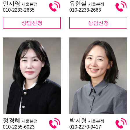
민지영
유현실
서울본점
서울본점
지
현
영
실
010-2233-2635
010-2233-2663
상담신청
상담신청
정
박
정경혜
박지형
서울본점
서울본점
경
지
혜
형
010-2255-6023
010-2270-9417