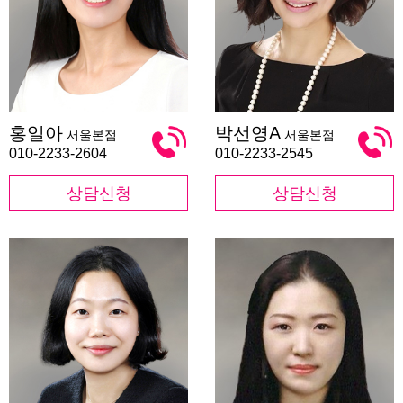
홍
박
홍일아
박선영A
서울본점
서울본점
일
선
아
영
010-2233-2604
010-2233-2545
A
상담신청
상담신청