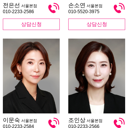
전
손
전은선
손소연
서울본점
서울본점
은
소
선
연
010-2233-2586
010-5520-3975
상담신청
상담신청
이
조
이문숙
조인상
서울본점
서울본점
문
인
숙
상
010-2233-2584
010-2233-2566