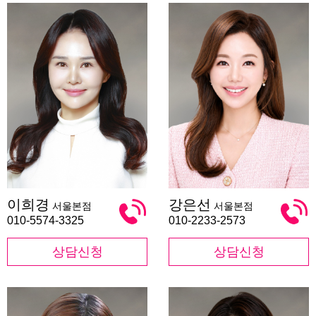
이
강
이희경
강은선
서울본점
서울본점
희
은
경
선
010-5574-3325
010-2233-2573
상담신청
상담신청