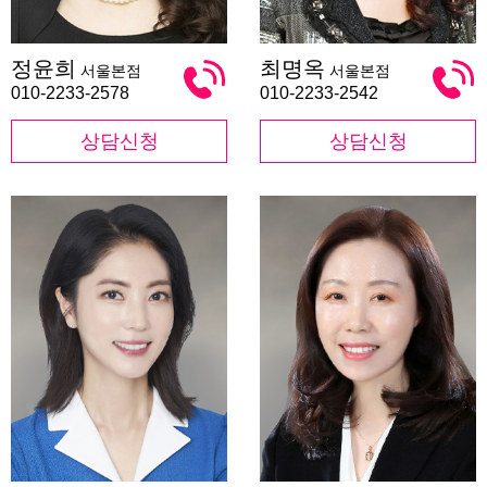
정
최
정윤희
최명옥
서울본점
서울본점
윤
명
희
옥
010-2233-2578
010-2233-2542
상담신청
상담신청