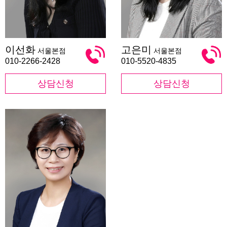
이
고
이선화
고은미
서울본점
서울본점
선
은
화
미
010-2266-2428
010-5520-4835
상담신청
상담신청