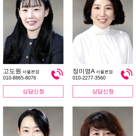
고
정
고도원
정미영A
서울본점
서울본점
도
미
원
영
010-8865-8076
010-2277-3560
A
상담신청
상담신청