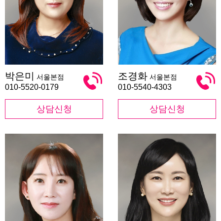
박
조
박은미
조경화
서울본점
서울본점
은
경
미
화
010-5520-0179
010-5540-4303
상담신청
상담신청