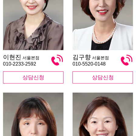
이
김
이현진
김구향
서울본점
서울본점
현
구
진
향
010-2233-2592
010-5520-0148
상담신청
상담신청