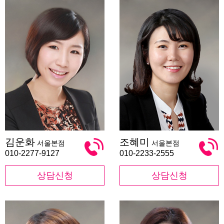
김
조
김운화
조혜미
서울본점
서울본점
운
혜
화
미
010-2277-9127
010-2233-2555
상담신청
상담신청