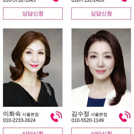
010-5732-5343
010-7532-2428
상담신청
상담신청
이
김
이화숙
김수정
서울본점
서울본점
화
수
숙
정
010-2233-2624
010-5520-1149
상담신청
상담신청