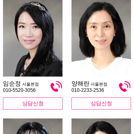
임
양
임순정
양해란
서울본점
서울본점
순
해
정
란
010-5520-3056
010-2233-2536
상담신청
상담신청