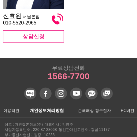
신
신효원
서울본점
효
원
010-5520-2965
상담신청
무료상담전화
1566-7700
개인정보처리방침
이용약관
손해배상 청구절차
PC버전
상호 : 가연결혼정보(주) 대표이사 : 김영주
사업자등록번호 : 220-87-28068 통신판매신고번호 : 강남 11177
부가통신사업신고필증 : 10238