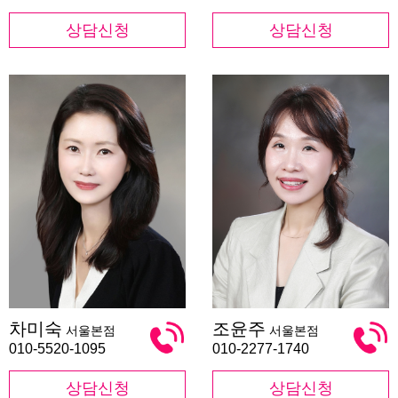
상담신청
상담신청
차
조
차미숙
조윤주
서울본점
서울본점
미
윤
숙
주
010-5520-1095
010-2277-1740
상담신청
상담신청