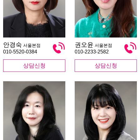
안
권
안경숙
권오윤
서울본점
서울본점
경
오
숙
윤
010-5520-0384
010-2233-2582
상담신청
상담신청