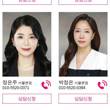
정
박
정은주
박정은
서울본점
서울본점
은
정
주
은
010-5520-0371
010-5520-0394
상담신청
상담신청