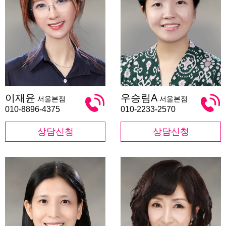
이
우
이재윤
우승림A
서울본점
서울본점
재
승
윤
림
010-8896-4375
010-2233-2570
A
상담신청
상담신청