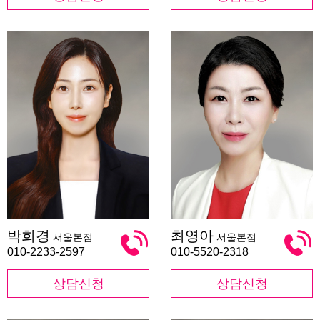
박
최
박희경
최영아
서울본점
서울본점
희
영
경
아
010-2233-2597
010-5520-2318
상담신청
상담신청