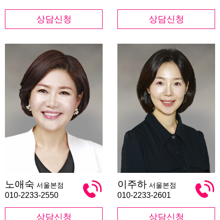
상담신청
상담신청
노
이
노애숙
이주하
서울본점
서울본점
애
주
숙
하
010-2233-2550
010-2233-2601
상담신청
상담신청