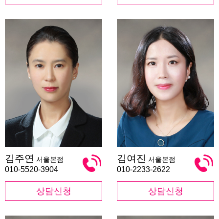
김
김
김주연
김여진
서울본점
서울본점
주
여
연
진
010-5520-3904
010-2233-2622
상담신청
상담신청