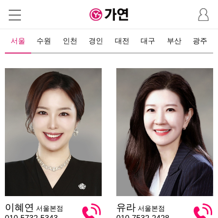
마
이
페
이
서울
수원
인천
경인
대전
대구
부산
광주
지
이
유
이혜연
유라
서울본점
서울본점
혜
라
연