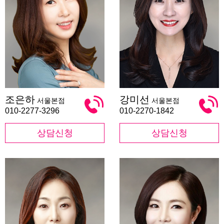
조
강
조은하
강미선
서울본점
서울본점
은
미
하
선
010-2277-3296
010-2270-1842
상담신청
상담신청