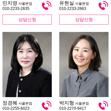
민지영
유현실
서울본점
서울본점
지
현
영
실
010-2233-2635
010-2233-2663
상담신청
상담신청
정
박
정경혜
박지형
서울본점
서울본점
경
지
혜
형
010-2255-6023
010-2270-9417