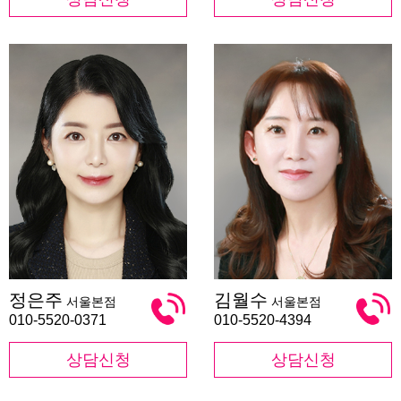
정
김
정은주
김월수
서울본점
서울본점
은
월
주
수
010-5520-0371
010-5520-4394
상담신청
상담신청