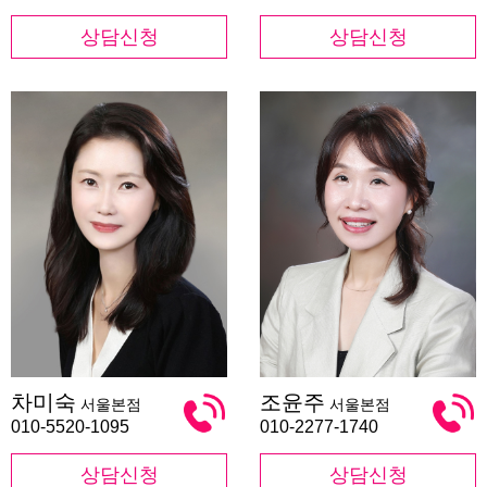
상담신청
상담신청
차
조
차미숙
조윤주
서울본점
서울본점
미
윤
숙
주
010-5520-1095
010-2277-1740
상담신청
상담신청