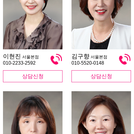
이
김
이현진
김구향
서울본점
서울본점
현
구
진
향
010-2233-2592
010-5520-0148
상담신청
상담신청