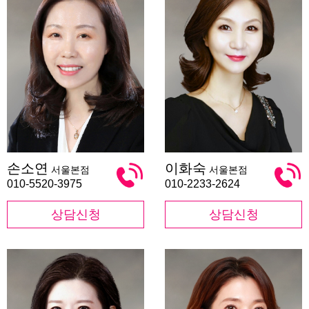
손
이
손소연
이화숙
서울본점
서울본점
소
화
연
숙
010-5520-3975
010-2233-2624
상담신청
상담신청