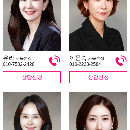
유
이
유라
이문숙
서울본점
서울본점
라
문
숙
010-7532-2428
010-2233-2584
상담신청
상담신청