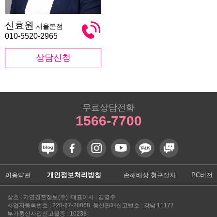
신
신효원
서울본점
효
원
010-5520-2965
상담신청
무료상담전화
1566-7700
개인정보처리방침
이용약관
손해배상 청구절차
PC버전
상호 : 가연결혼정보(주) 대표이사 : 김영주
사업자등록번호 : 220-87-28068 통신판매신고번호 : 강남 11177
부가통신사업신고필증 : 10238