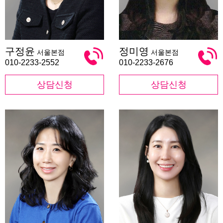
구
정
구정윤
정미영
서울본점
서울본점
정
미
윤
영
010-2233-2552
010-2233-2676
상담신청
상담신청