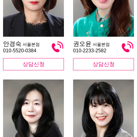
안
권
안경숙
권오윤
서울본점
서울본점
경
오
숙
윤
010-5520-0384
010-2233-2582
상담신청
상담신청