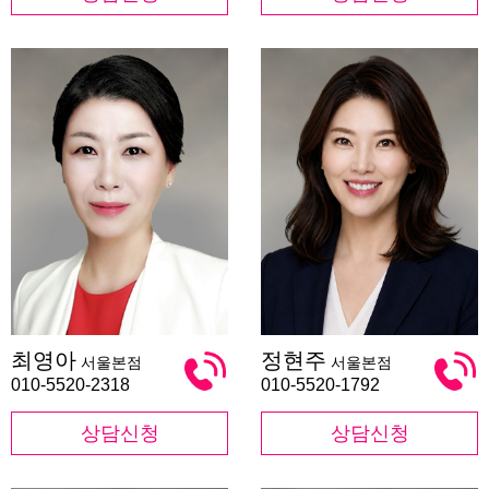
최
정
최영아
정현주
서울본점
서울본점
영
현
아
주
010-5520-2318
010-5520-1792
상담신청
상담신청