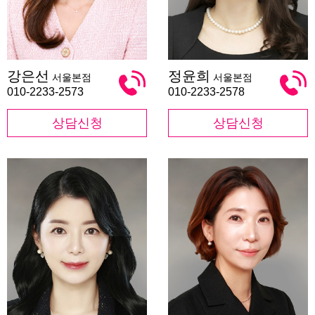
강
정
강은선
정윤희
서울본점
서울본점
은
윤
선
희
010-2233-2573
010-2233-2578
상담신청
상담신청