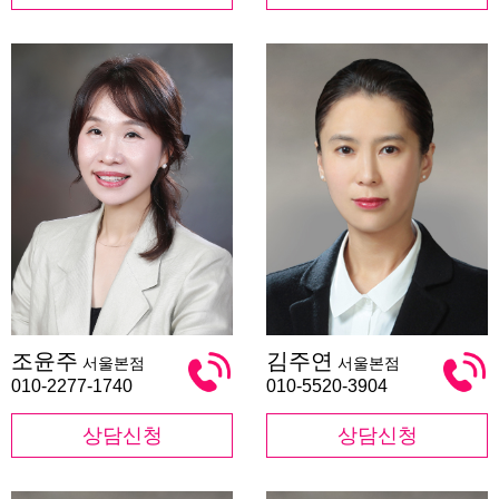
조
김
조윤주
김주연
서울본점
서울본점
윤
주
주
연
010-2277-1740
010-5520-3904
상담신청
상담신청