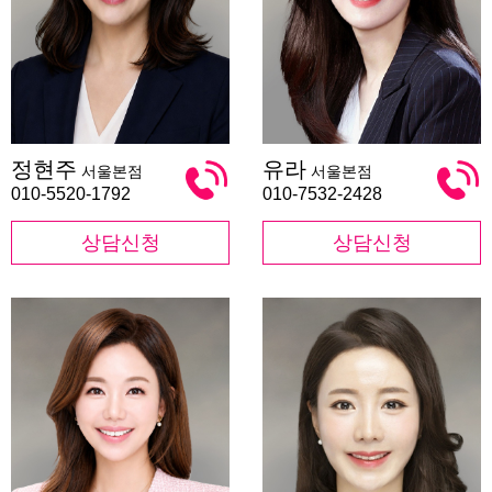
정
유
정현주
유라
서울본점
서울본점
현
라
주
010-5520-1792
010-7532-2428
상담신청
상담신청