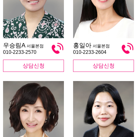
우
홍
우승림A
홍일아
서울본점
서울본점
승
일
림
아
010-2233-2570
010-2233-2604
A
상담신청
상담신청