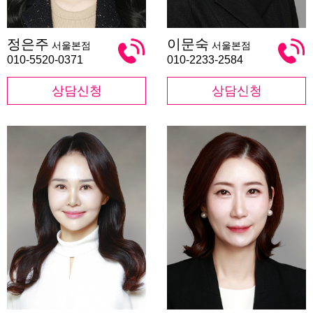
정
이
정은주
이문숙
서울본점
서울본점
은
문
주
숙
010-5520-0371
010-2233-2584
상담신청
상담신청