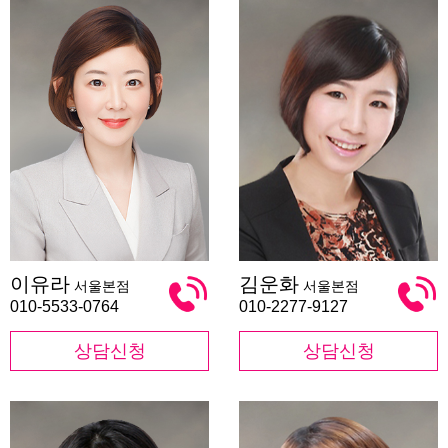
이
김
이유라
김운화
서울본점
서울본점
유
운
라
화
010-5533-0764
010-2277-9127
상담신청
상담신청