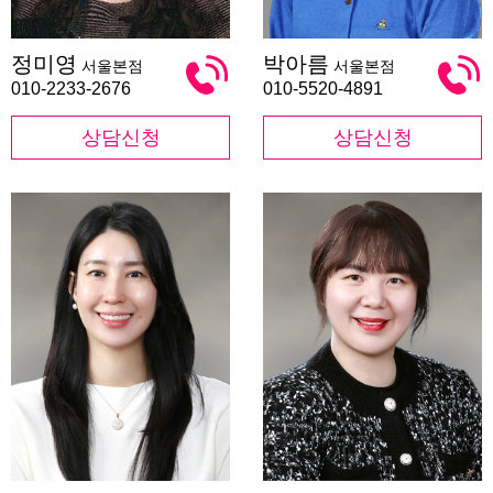
정
박
정미영
박아름
서울본점
서울본점
미
아
영
름
010-2233-2676
010-5520-4891
상담신청
상담신청
최
민