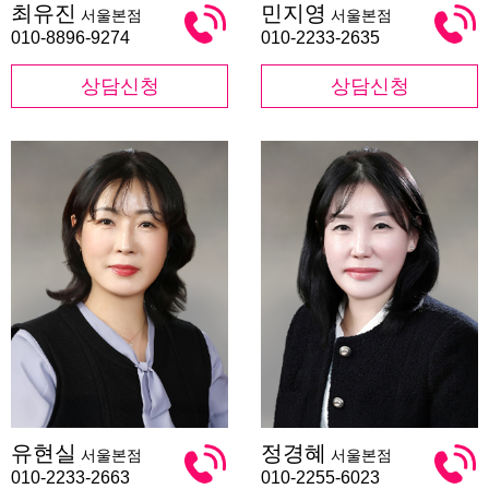
최유진
민지영
서울본점
서울본점
유
지
진
영
010-8896-9274
010-2233-2635
상담신청
상담신청
유
정
유현실
정경혜
서울본점
서울본점
현
경
실
혜
010-2233-2663
010-2255-6023