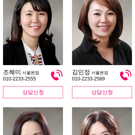
조
김
조혜미
김민정
서울본점
서울본점
혜
민
미
정
010-2233-2555
010-2233-2569
상담신청
상담신청