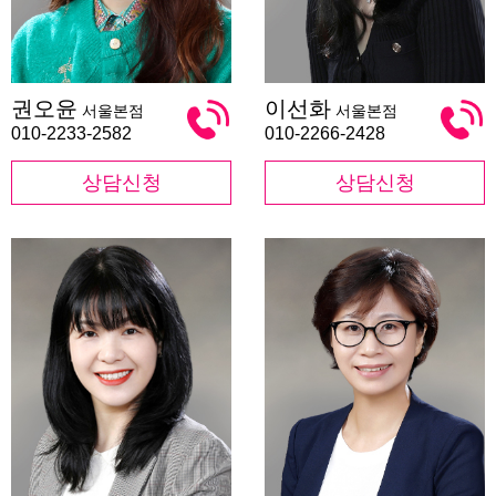
권
이
권오윤
이선화
서울본점
서울본점
오
선
윤
화
010-2233-2582
010-2266-2428
상담신청
상담신청