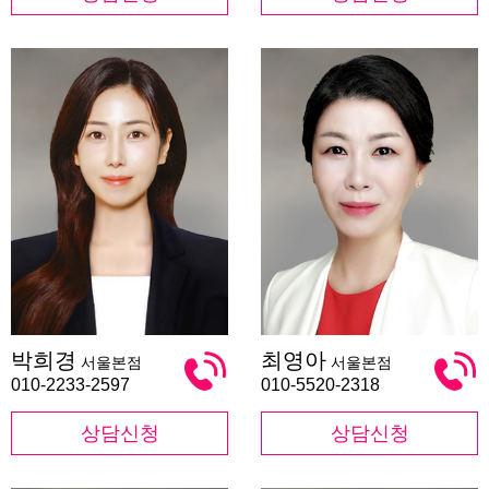
박
최
박희경
최영아
서울본점
서울본점
희
영
경
아
010-2233-2597
010-5520-2318
상담신청
상담신청