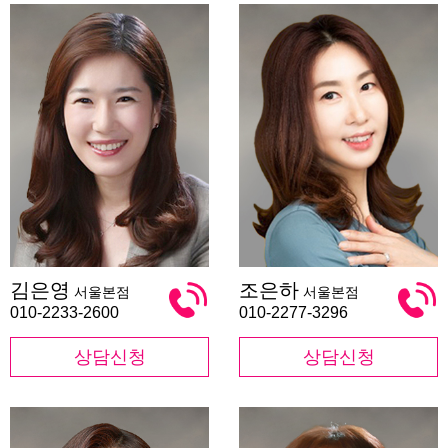
김
조
김은영
조은하
서울본점
서울본점
은
은
영
하
010-2233-2600
010-2277-3296
상담신청
상담신청