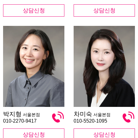
상담신청
상담신청
박
차
박지형
차미숙
서울본점
서울본점
지
미
형
숙
010-2270-9417
010-5520-1095
상담신청
상담신청