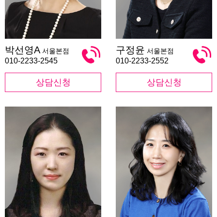
박
구
박선영A
구정윤
서울본점
서울본점
선
정
영
윤
010-2233-2545
010-2233-2552
A
상담신청
상담신청