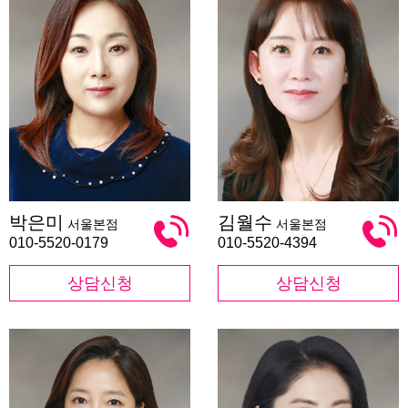
박
김
박은미
김월수
서울본점
서울본점
은
월
미
수
010-5520-0179
010-5520-4394
상담신청
상담신청