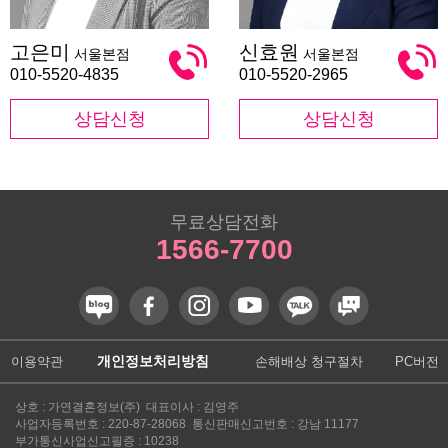
고
신
고은미
신효원
서울본점
서울본점
은
효
미
원
010-5520-4835
010-5520-2965
상담신청
상담신청
무료상담전화
1566-7700
개인정보처리방침
이용약관
손해배상 청구절차
PC버전
상호 : 가연결혼정보(주) 대표이사 : 김영주
사업자등록번호 : 220-87-28068 통신판매신고번호 : 강남 11177
부가통신사업신고필증 : 10238