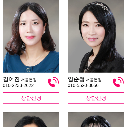
김
임
김여진
임순정
서울본점
서울본점
여
순
진
정
010-2233-2622
010-5520-3056
상담신청
상담신청