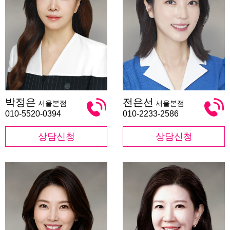
박
전
박정은
전은선
서울본점
서울본점
정
은
은
선
010-5520-0394
010-2233-2586
상담신청
상담신청