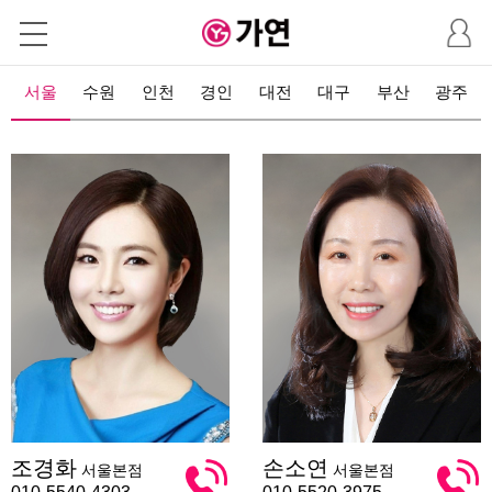
마
이
페
이
서울
수원
인천
경인
대전
대구
부산
광주
지
조
손
조경화
손소연
서울본점
서울본점
경
소
화
연