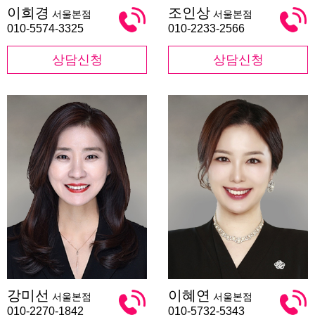
이
조
이희경
조인상
서울본점
서울본점
희
인
경
상
010-5574-3325
010-2233-2566
상담신청
상담신청
강
이
강미선
이혜연
서울본점
서울본점
미
혜
선
연
010-2270-1842
010-5732-5343