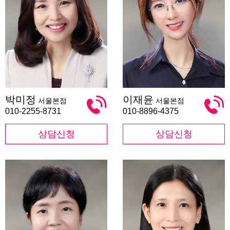
박
이
박미정
이재윤
서울본점
서울본점
미
재
정
윤
010-2255-8731
010-8896-4375
상담신청
상담신청