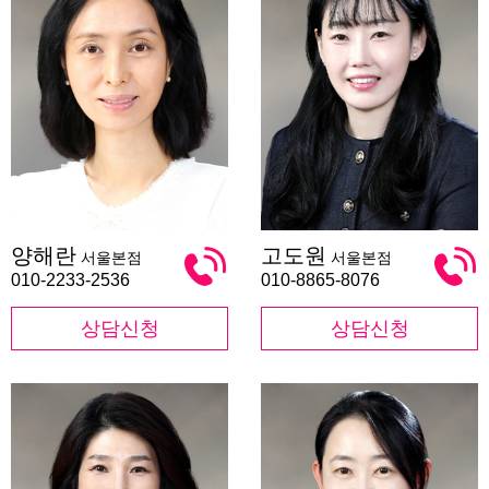
양
고
양해란
고도원
서울본점
서울본점
해
도
란
원
010-2233-2536
010-8865-8076
상담신청
상담신청