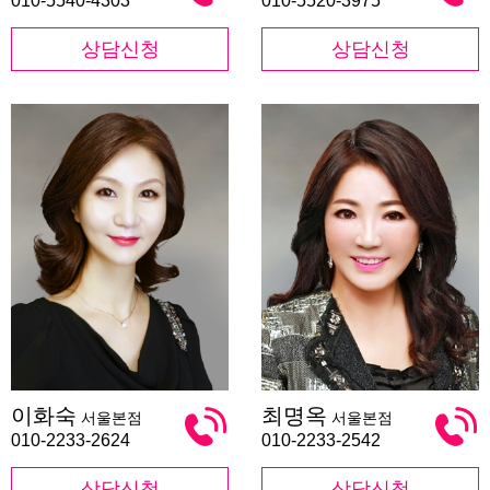
010-5540-4303
010-5520-3975
상담신청
상담신청
이
최
이화숙
최명옥
서울본점
서울본점
화
명
숙
옥
010-2233-2624
010-2233-2542
상담신청
상담신청