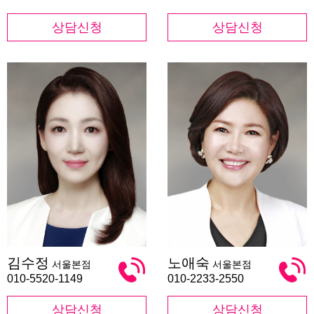
상담신청
상담신청
김
노
김수정
노애숙
서울본점
서울본점
수
애
정
숙
010-5520-1149
010-2233-2550
상담신청
상담신청