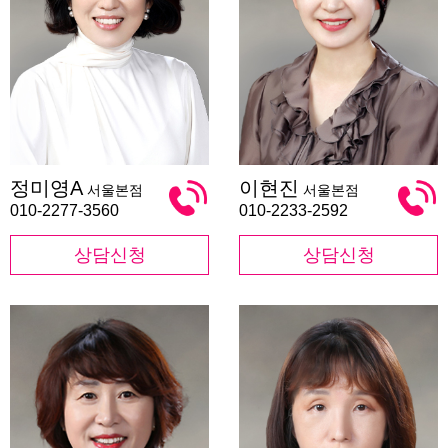
정
이
정미영A
이현진
서울본점
서울본점
미
현
영
진
010-2277-3560
010-2233-2592
A
상담신청
상담신청