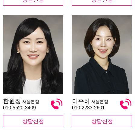
한
이
한원정
이주하
서울본점
서울본점
원
주
정
하
010-5520-3409
010-2233-2601
상담신청
상담신청